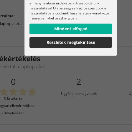
élmény javítása érdekében. A weboldalunk
használatával Ön beleegyezik az összes cookie
használatába a cookie-k használatára vonatkozó
rtalma:
irányelveinkkel összhangban.
laptop asztal
Mindent elfogad
Részletek megtekintése
ékértékelés
asztal a laptop alatt
0
2
Ügyfeleink megvették
Ü
0 Értékelés
gyan ellenőrizzük az
értékeléseket?