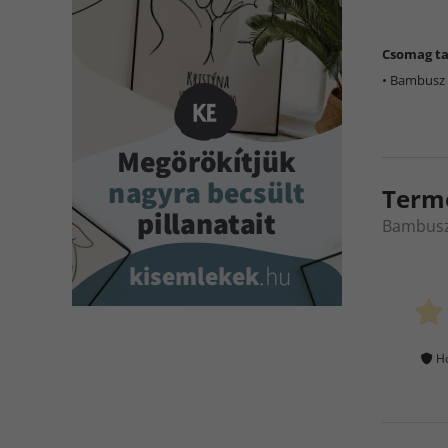
Csomag ta
• Bambusz 
Term
Bambusz 
Ho