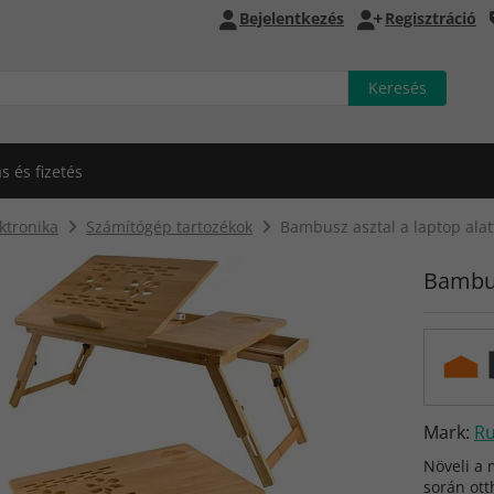
Bejelentkezés
Regisztráció
ás és fizetés
ktronika
Számítógép tartozékok
Bambusz asztal a laptop alat
Bambus
Mark:
R
Növeli a 
során ott