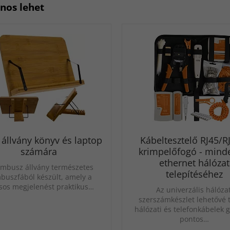
znos lehet
 állvány könyv és laptop
Kábeltesztelő RJ45/R
számára
krimpelőfogó - mind
ethernet hálózat
mbusz állvány természetes
telepítéséhez
buszfából készült, amely a
usos megjelenést praktikus…
Az univerzális hálózat
szerszámkészlet lehetővé t
hálózati és telefonkábelek 
pontos…