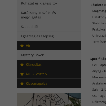
Ruházat és Kiegészítők
Részletek
• Magasság 
Karácsonyi díszítés és
megvilágítás
• Hatékony
• Stabil ha
Szabadidő
• Praktikus
• Univerzál
Egészség és szépség
• Természe
Hír
Mystery Boxok
Specifikác
Kiárusítás
• Cél – lap
• Anyag –
Áru 2. osztály
• Maximális
Kicsomagolva
• Asztal mé
• Súly – 2,
• Csomagolt
• Dőlésszög