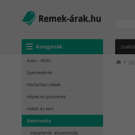
Kategóriák
Szállít
Auto – Moto
Ele
Gyerekeknek
Háztartási cikkek
Képek és poszterek
Hobbi és kert
Elektronika
Adapterek, aljzatosztók,