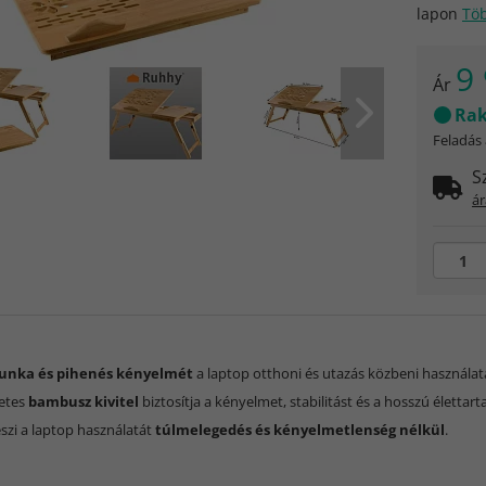
lapon
Tö
9 
Ár
Rak
Feladás
S
ár
nka és pihenés kényelmét
a laptop otthoni és utazás közbeni használata
etes
bambusz kivitel
biztosítja a kényelmet, stabilitást és a hosszú életta
szi a laptop használatát
túlmelegedés és kényelmetlenség nélkül
.