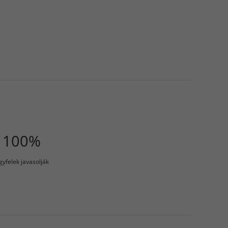
100%
gyfelek javasolják