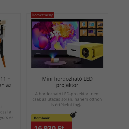
Kedvezmény
J11 +
Mini hordozható LED
en az
projektor
A hordozható LED-projektort nem
csak az utazás során, hanem otthon
is értékelni fogja.
i
eszi a
gyors és
Bombaár
16 930 Ft