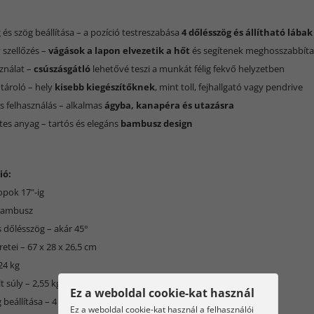
:
és szög beállítása – a pozíció testreszabása
4 dőlésszög és állítható lábak
 szellőzés –
vágások a lapon elvezetik a hőt
és segítenek meghosszabbítan
sználat –
csúszásgátló
lehetővé teszi a munkát félig fekvő helyzetben
 tároló – hely
kisebb kiegészítőknek
, mint toll, fejhallgató vagy pendrive
is felhasználás – alkalmas
ágyba, kanapéra és utazásra
tes anyag – tartós és elegáns
bambusz design
ió:
topok 17"-ig
 bambusz
 dőlésszög – akár 45°
retei – 67 x 28 x 26,5 cm
424 kg
 súly – 2,55 kg
Ez a weboldal cookie-kat használ
 beállítása – 4 szint (19 cm, 16 cm, 12,5 cm, 5 cm)
Ez a weboldal cookie-kat használ a felhasználói