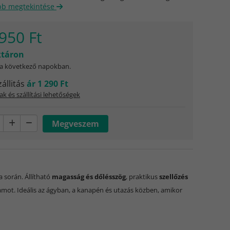
bb megtekintése
950 Ft
táron
 a következő napokban.
zállitás
ár 1 290 Ft
ak és szállítási lehetőségek
 során. Állítható
magasság és dőlésszög
, praktikus
szellőzés
rtamot. Ideális az ágyban, a kanapén és utazás közben, amikor