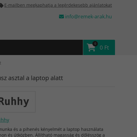
E-mailben megkaphatja a legérdekesebb ajánlatokat
info@remek-arak.hu
0
0 Ft
t
z asztal a laptop alatt
uhhy
munka és a pihenés kényelmét a laptop használata
hon és útközben. Állítható magasság és dőlésszög a