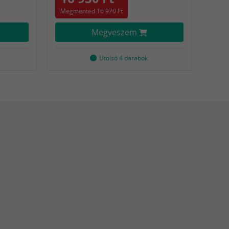
Megmented 16 970 Ft
Megveszem
Utolsó 4 darabok