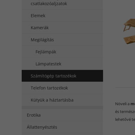
csatlakozóaljzatok
Elemek
Kamerák
Megilágítás
Fejlámpák
Lámpatestek
Számítógép tartozékok
Telefon tartozékok
Kütyük a háztartásba
Növeli a
mu
és termész
Erotika
lehetővé te
Állattenyésztés