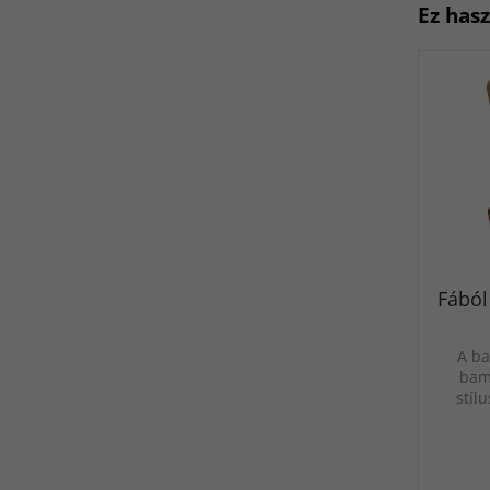
Ez has
Fából
A ba
bam
stíl