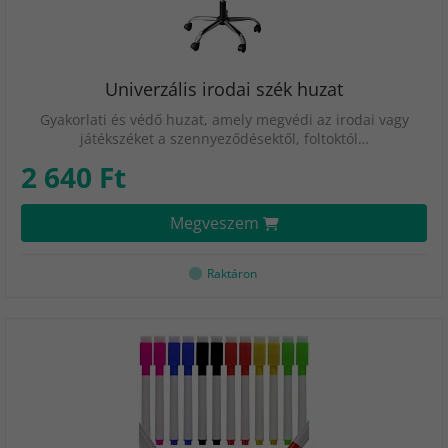
Univerzális irodai szék huzat
Gyakorlati és védő huzat, amely megvédi az irodai vagy
játékszéket a szennyeződésektől, foltoktól…
2 640 Ft
Megveszem
Raktáron