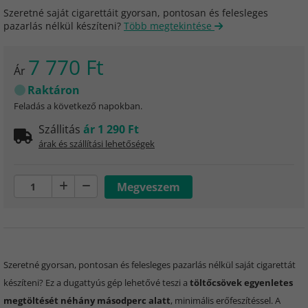
Szeretné saját cigarettáit gyorsan, pontosan és felesleges
pazarlás nélkül készíteni?
Több megtekintése
7 770 Ft
Ár
Raktáron
Feladás a következő napokban.
Szállitás
ár 1 290 Ft
árak és szállítási lehetőségek
Szeretné gyorsan, pontosan és felesleges pazarlás nélkül saját cigarettát
készíteni? Ez a dugattyús gép lehetővé teszi a
töltőcsövek egyenletes
megtöltését néhány másodperc alatt
, minimális erőfeszítéssel. A