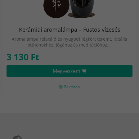
Kerámiai aromalámpa – Füstös vízesés
Aromalámpa relaxáló és nyugodt légkört teremt, ideális
otthonokhoz, jógához és meditációhoz.…
3 130 Ft
Megveszem
Raktáron