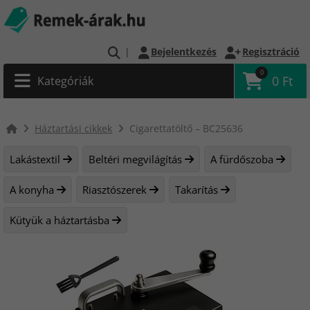
|
Bejelentkezés
Regisztráció
0
0 Ft
Kategóriák
Háztartási cikkek
Cigarettatöltő – BC25636
Lakástextil
Beltéri megvilágítás
A fürdőszoba
A konyha
Riasztószerek
Takarítás
Kütyük a háztartásba