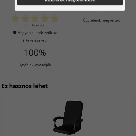
0
2
Ügyfeleink megvették
0 Értékelés
Hogyan ellenőrizzük az
értékeléseket?
100%
Ügyfelek javasolják
Ez hasznos lehet