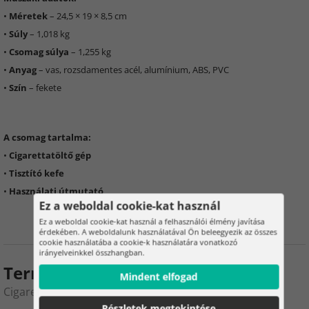
•
Méretek
– 24,5 × 19 × 8,5 cm
•
Súly
– 1,018 kg
•
Csomag súlya
– 1,255 kg
•
Anyag
– vas, rozsdamentes acél, alumínium, ABS, PVC
•
Szín
– fekete
A csomag tartalma:
•
Cigarettatöltő gép
•
Tisztító kefe
•
Használati útmutató
Ez a weboldal cookie-kat használ
Ez a weboldal cookie-kat használ a felhasználói élmény javítása
érdekében. A weboldalunk használatával Ön beleegyezik az összes
cookie használatába a cookie-k használatára vonatkozó
irányelveinkkel összhangban.
Termékértékelés
Mindent elfogad
Cigarettatöltő – BC25636
Részletek megtekintése