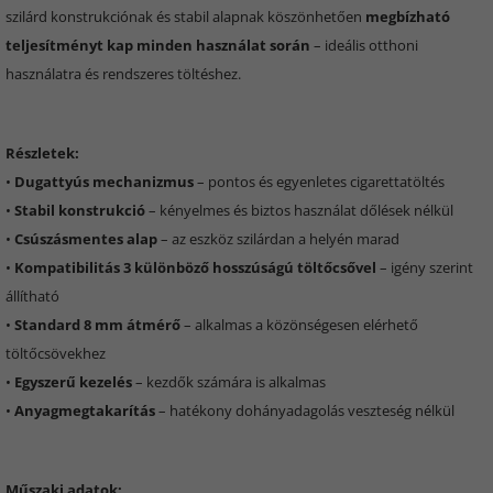
szilárd konstrukciónak és stabil alapnak köszönhetően
megbízható
teljesítményt kap minden használat során
– ideális otthoni
használatra és rendszeres töltéshez.
Részletek:
•
Dugattyús mechanizmus
– pontos és egyenletes cigarettatöltés
•
Stabil konstrukció
– kényelmes és biztos használat dőlések nélkül
•
Csúszásmentes alap
– az eszköz szilárdan a helyén marad
•
Kompatibilitás 3 különböző hosszúságú töltőcsővel
– igény szerint
állítható
•
Standard 8 mm átmérő
– alkalmas a közönségesen elérhető
töltőcsövekhez
•
Egyszerű kezelés
– kezdők számára is alkalmas
•
Anyagmegtakarítás
– hatékony dohányadagolás veszteség nélkül
Műszaki adatok: