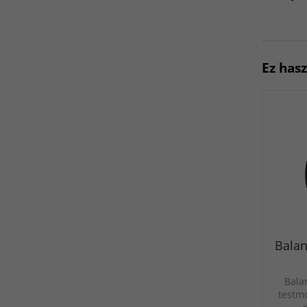
Ez has
Bala
Balan
testmo