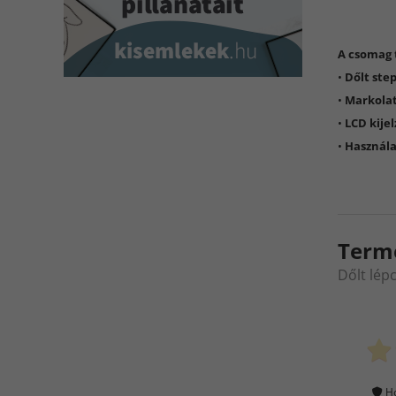
A csomag 
•
Dőlt ste
•
Markolat
•
LCD kijel
•
Használa
Term
Dőlt lép
Ho