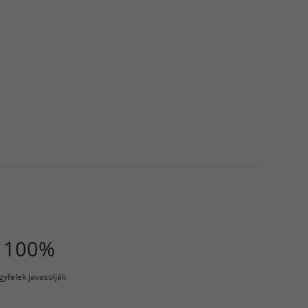
100%
gyfelek javasolják