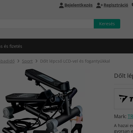
Bejelentkezés
Regisztráció
ás és fizetés
abadidő
Sport
Dőlt lépcső LCD-vel és fogantyúkkal
Dőlt l
Mark:
T
A hazai e
gyorsan e