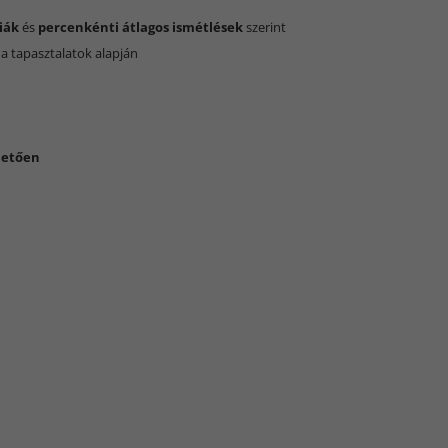
iák
és
percenkénti átlagos ismétlések
szerint
 a tapasztalatok alapján
hetően