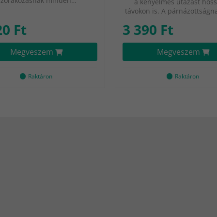
szórakozásnak minden…
a kényelmes utazást hos
távokon is. A párnázottságn
20 Ft
3 390 Ft
Megveszem
Megveszem
Raktáron
Raktáron