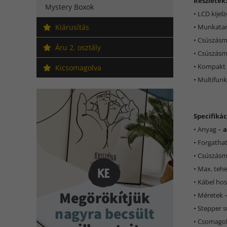
Részletek
Mystery Boxok
• LCD kije
Kiárusítás
• Munkatar
• Csúszásm
Áru 2. osztály
• Csúszásm
• Kompakt 
Kicsomagolva
• Multifunk
Specifikác
• Anyag –
a
• Forgatha
• Csúszásm
• Max. tehe
• Kábel ho
• Méretek 
• Stepper s
• Csomagol