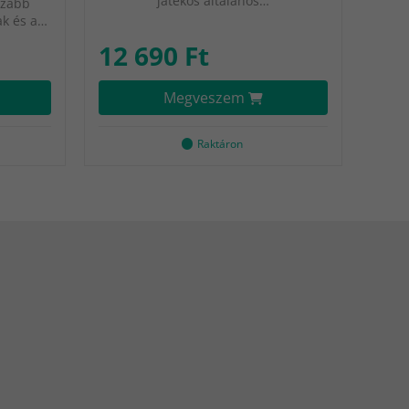
játékos általános…
szabb
ak és a…
12 690 Ft
Megveszem
Raktáron