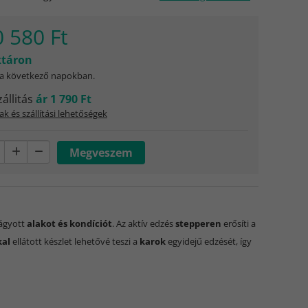
0 580 Ft
táron
 a következő napokban.
zállitás
ár 1 790 Ft
ak és szállítási lehetőségek
vágyott
alakot és kondíciót
. Az aktív edzés
stepperen
erősíti a
kal
ellátott készlet lehetővé teszi a
karok
egyidejű edzését, így