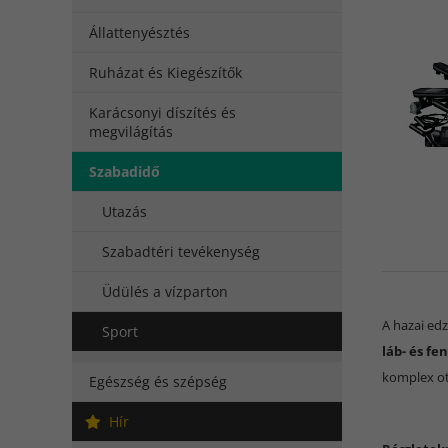
Állattenyésztés
Ruházat és Kiegészítők
Karácsonyi díszítés és
megvilágítás
Szabadidő
Utazás
Szabadtéri tevékenység
Üdülés a vízparton
A hazai ed
Sport
láb- és f
komplex ot
Egészség és szépség
Hír