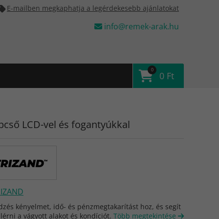
E-mailben megkaphatja a legérdekesebb ajánlatokat
info@remek-arak.hu
0
0 Ft
épcső LCD-vel és fogantyúkkal
RIZAND
dzés kényelmet, idő- és pénzmegtakarítást hoz, és segít
lérni a vágyott alakot és kondíciót.
Több megtekintése