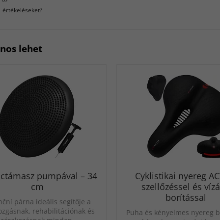
értékeléseket?
znos lehet
nctámasz pumpával – 34
Cyklistikai nyereg A
cm
szellőzéssel és vízá
borítással
ční párna ideális segítője a
zgásnak, rehabilitációnak és
Puha és kényelmes nyereg bi