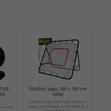
CTIVE
Edzőfoci kapu 100 × 100 cm
lló
céllal
Edzőfoci kapu céllal segít javítani a
lövési pontosságot, a reflexeket és a
ztosítja