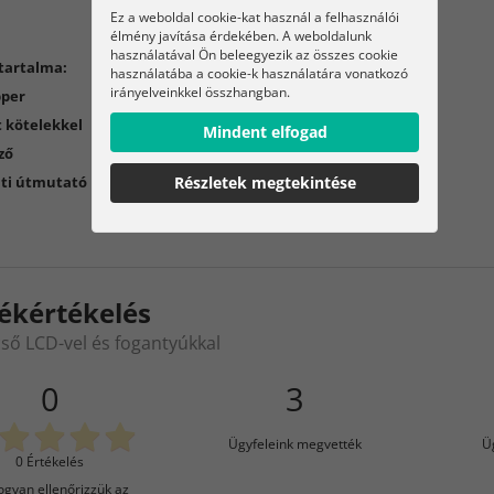
Ez a weboldal cookie-kat használ a felhasználói
élmény javítása érdekében. A weboldalunk
használatával Ön beleegyezik az összes cookie
tartalma:
használatába a cookie-k használatára vonatkozó
irányelveinkkel összhangban.
pper
 kötelekkel
Mindent elfogad
ző
Részletek megtekintése
ti útmutató
ékértékelés
cső LCD-vel és fogantyúkkal
0
3
Ügyfeleink megvették
Ü
0 Értékelés
gyan ellenőrizzük az