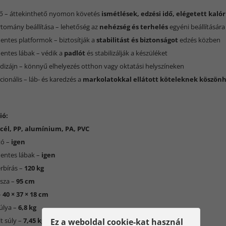
:
lző – áttekinthető nyomon követés
ismétlések, edzési idő, elégetett kalór
tomány beállítása – lehetőség az
nehézség és terhelés
egyéni beállítására
entes platformok – biztosítják a
stabilitást és biztonságot
edzés közben
entes lábak – védik a
padlót
és stabilizálják a készüléket
dizájn – könnyű elhelyezés otthon vagy oktatási helyszíneken
cionális – láb- és karedzés a
markolatokkal ellátott köteleknek köszön
ió:
cél, PP, alumínium, PA, PVC
tó –
igen
entes lábak –
igen
rbírás –
120 kg
ssza –
95 cm
–
40 × 37 × 18 cm
úlya –
6,8 kg
t súly –
7,45 kg
Ez a weboldal cookie-kat használ