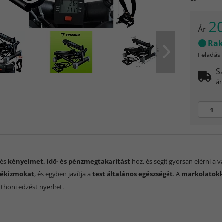
2
Ár
Rak
Feladás
S
ár
zés
kényelmet, idő- és pénzmegtakarítást
hoz, és segít gyorsan elérni a 
enékizmokat
, és egyben javítja a
test általános egészségét
. A
markolatok
thoni edzést nyerhet.