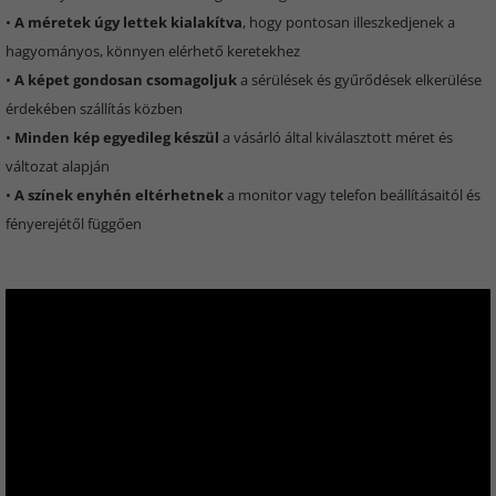
•
A méretek úgy lettek kialakítva
, hogy pontosan illeszkedjenek a
hagyományos, könnyen elérhető keretekhez
•
A képet gondosan csomagoljuk
a sérülések és gyűrődések elkerülése
érdekében szállítás közben
•
Minden kép egyedileg készül
a vásárló által kiválasztott méret és
változat alapján
•
A színek enyhén eltérhetnek
a monitor vagy telefon beállításaitól és
fényerejétől függően