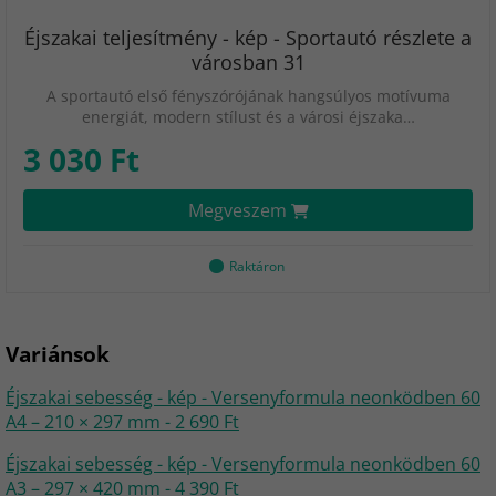
Éjszakai teljesítmény - kép - Sportautó részlete a
városban 31
A sportautó első fényszórójának hangsúlyos motívuma
energiát, modern stílust és a városi éjszaka…
3 030 Ft
Megveszem
Raktáron
Variánsok
Éjszakai sebesség - kép - Versenyformula neonködben 60
A4 – 210 × 297 mm - 2 690 Ft
Éjszakai sebesség - kép - Versenyformula neonködben 60
A3 – 297 × 420 mm - 4 390 Ft