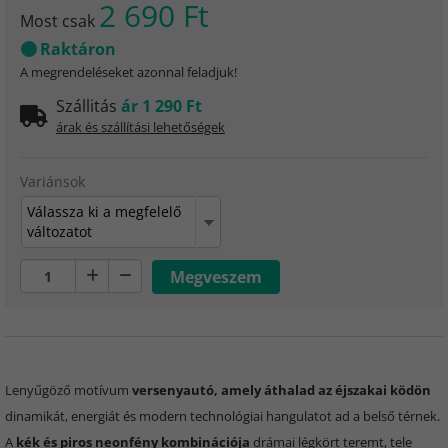
2 690 Ft
Most csak
Raktáron
A megrendeléseket azonnal feladjuk!
Szállitás
ár 1 290 Ft
árak és szállítási lehetőségek
Variánsok
Válassza ki a megfelelő
változatot
Lenyűgöző motívum
versenyautó, amely áthalad az éjszakai ködön
dinamikát, energiát és modern technológiai hangulatot ad a belső térnek.
A
kék és piros neonfény kombinációja
drámai légkört teremt, tele