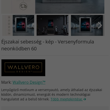
Éjszakai sebesség - kép - Versenyformula
neonködben 60
Mark:
Wallvero Design™
Lenyűgöző motívum a versenyautó, amely áthalad az éjszakai
ködön, dinamizmust, energiát és modern technológiai
hangulatot ad a belső térnek.
Több megtekintése