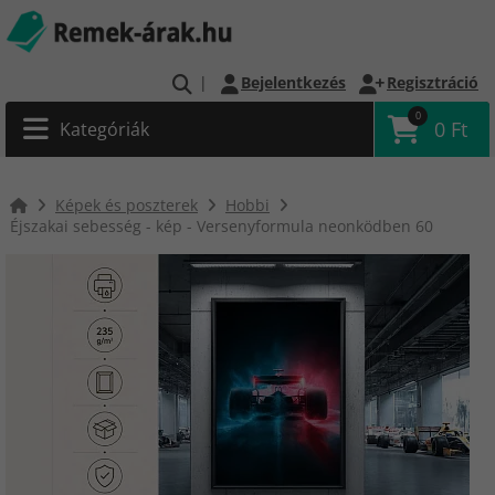
|
Bejelentkezés
Regisztráció
0
0 Ft
Kategóriák
Képek és poszterek
Hobbi
Éjszakai sebesség - kép - Versenyformula neonködben 60