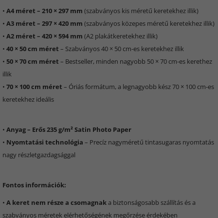
•
A4 méret – 210 × 297 mm
(szabványos kis méretű keretekhez illik)
•
A3 méret – 297 × 420 mm
(szabványos közepes méretű keretekhez illik)
•
A2 méret – 420 × 594 mm
(A2 plakátkeretekhez illik)
•
40 × 50 cm méret
– Szabványos 40 × 50 cm-es keretekhez illik
•
50 × 70 cm méret
– Bestseller, minden nagyobb 50 × 70 cm-es kerethez
illik
•
70 × 100 cm méret
– Óriás formátum, a legnagyobb kész 70 × 100 cm-es
keretekhez ideális
•
Anyag – Erős 235 g/m² Satin Photo Paper
•
Nyomtatási technológia
– Precíz nagyméretű tintasugaras nyomtatás
nagy részletgazdagsággal
Fontos információk:
•
A keret nem része a csomagnak
a biztonságosabb szállítás és a
szabványos méretek elérhetőségének megőrzése érdekében