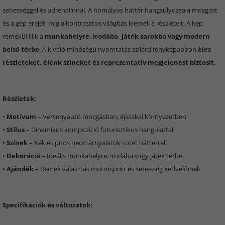
sebességgel és adrenalinnal. A homályos háttér hangsúlyozza a mozgást
és a gép erejét, míg a kontrasztos világítás kiemeli a részleteit. A kép
remekül illik a
munkahelyre, irodába, játék sarokba vagy modern
belső térbe
. A kiváló minőségű nyomtatás szilárd fényképapíron
éles
részleteket, élénk színeket és reprezentatív megjelenést biztosít
.
Részletek:
•
Motívum
– Versenyautó mozgásban, éjszakai környezetben
•
Stílus
– Dinamikus kompozíció futurisztikus hangulattal
•
Színek
– Kék és piros neon árnyalatok sötét háttérrel
•
Dekoráció
– Ideális munkahelyre, irodába vagy játék térbe
•
Ajándék
– Remek választás motorsport és sebesség kedvelőinek
Specifikációk és változatok: