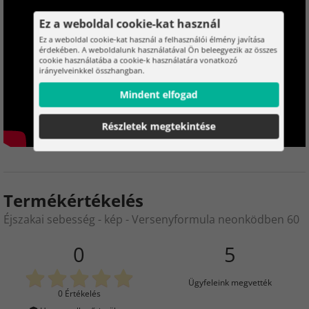
Ez a weboldal cookie-kat használ
Ez a weboldal cookie-kat használ a felhasználói élmény javítása
érdekében. A weboldalunk használatával Ön beleegyezik az összes
cookie használatába a cookie-k használatára vonatkozó
irányelveinkkel összhangban.
Mindent elfogad
Részletek megtekintése
Termékértékelés
Éjszakai sebesség - kép - Versenyformula neonködben 60
0
5
Ügyfeleink megvették
0 Értékelés