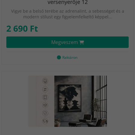
versenyerője 12
Vigye be a belső terébe az adrenalint, a sebességet és a
modern stílust egy figyelemfelkeltő képpel…
2 690 Ft
Megveszem
Raktáron