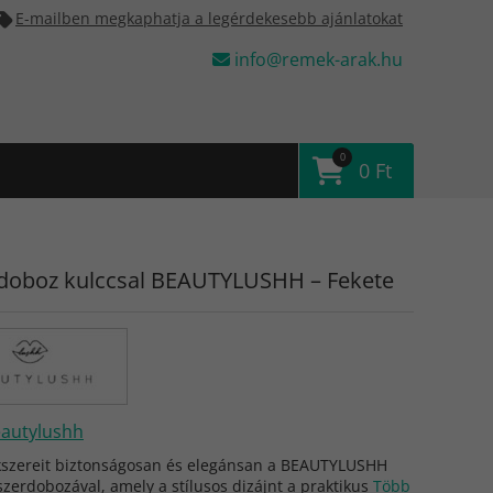
E-mailben megkaphatja a legérdekesebb ajánlatokat
info@remek-arak.hu
0
0 Ft
doboz kulccsal BEAUTYLUSHH – Fekete
autylushh
ékszereit biztonságosan és elegánsan a BEAUTYLUSHH
szerdobozával, amely a stílusos dizájnt a praktikus
Több