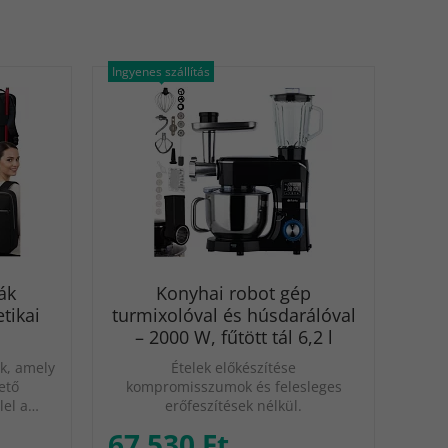
Ingyenes szállítás
ák
Konyhai robot gép
tikai
turmixolóval és húsdarálóval
– 2000 W, fűtött tál 6,2 l
k, amely
Ételek előkészítése
ető
kompromisszumok és felesleges
lel a…
erőfeszítések nélkül.
67 530 Ft