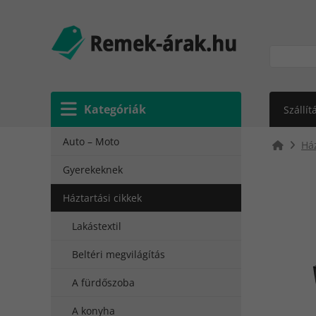
Kategóriák
Szállít
Auto – Moto
Ház
Gyerekeknek
Háztartási cikkek
Lakástextil
Beltéri megvilágítás
A fürdőszoba
A konyha