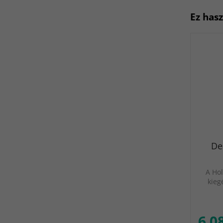
Ez has
De
A Hol
kieg
6 0