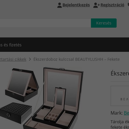
Bejelentkezés
Regisztráció
ás és fizetés
tartási cikkek
Ékszerdoboz kulccsal BEAUTYLUSHH – Fekete
Ékszer
Mark:
Be
Tárolja 
fekete ék