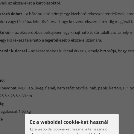
édi az ékszereket a karcolásoktól.
utazó doboz
– a bőrönd első szintje egy kivehető rekesszel rendelkezik, ame
okra vagy táskába, lehetővé teszi, hogy kedvenc ékszereit mindig magánál ta
 tükör
– az ékszerdoboz belsejében egy kihajtható tükör található, amely meg
 egy kis rekesz található a legértékesebb ékszerei számára.
s zár kulccsal
– az ékszerdoboz kulccsal érkezik, amely biztosítja, hogy é
ió:
 bevonat, MDF lap, üveg, flanel, nem szőtt textília, hab, papír, karton, PP, p
25,5 × 25,5 × 30 cm
 kg
agolással: 1,65 kg
te
Ez a weboldal cookie-kat használ
Ez a weboldal cookie-kat használ a felhasználói
élmény javítása érdekében. A weboldalunk