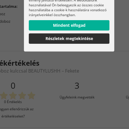
használatával Ön beleegyezik az összes cookie
tartalma:
használatába a cookie-k használatára vonatkozó
boz
irányelveinkkel összhangban.
 doboz
Mindent elfogad
Részletek megtekintése
ékértékelés
oboz kulccsal BEAUTYLUSHH – Fekete
0
3
Ügyfeleink megvették
Ü
0 Értékelés
gyan ellenőrizzük az
értékeléseket?