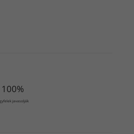
100%
gyfelek javasolják