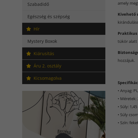
amely megv
Szabadidő
Kivehető 
Egészség és szépség
kirándulás
Hír
Praktikus
Mystery Boxok
tükör alatt
Biztonságo
Kiárusítás
hozzájuk.
Áru 2. osztály
Kicsomagolva
Specifikác
• Anyag: PU
• Méretek: 
• Súly: 1,45
• Súly csom
• Szín: feke