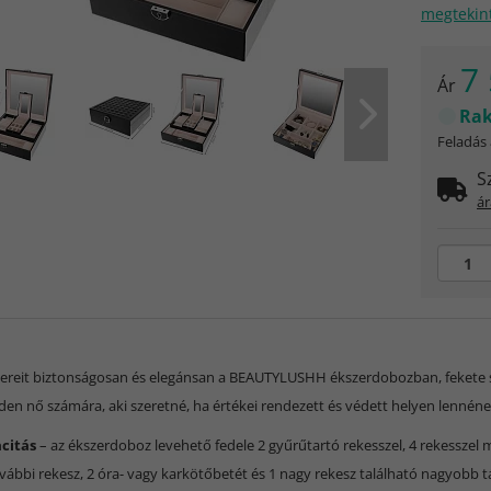
megtekin
7 
Ár
Rak
Feladás
S
ár
zereit biztonságosan és elegánsan a BEAUTYLUSHH ékszerdobozban, fekete szí
den nő számára, aki szeretné, ha értékei rendezett és védett helyen lennéne
citás
– az ékszerdoboz levehető fedele 2 gyűrűtartó rekesszel, 4 rekesszel 
ovábbi rekesz, 2 óra- vagy karkötőbetét és 1 nagy rekesz található nagyobb