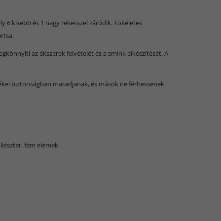
ly 6 kisebb és 1 nagy rekesszel záródik. Tökéletes
rtsa.
könnyíti az ékszerek felvételét és a smink elkészítését. A
rtékei biztonságban maradjanak, és mások ne férhessenek
oliészter, fém elemek