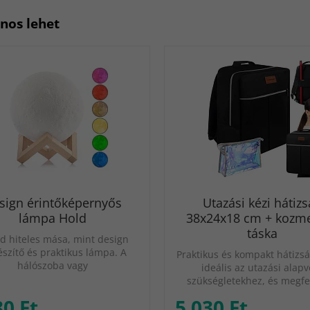
znos lehet
sign érintőképernyős
Utazási kézi hátizs
lámpa Hold
38x24x18 cm + kozme
táska
d hiteles mása, mint design
észítő és praktikus lámpa. A
Praktikus és kompakt hátizsá
hálószoba vagy
ideális az utazási alapv
szükségletekhez, és megfe
80 Ft
5 030 Ft