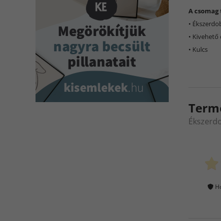
A csomag 
• Ékszerdo
• Kivehető
• Kulcs
Term
Ékszerd
Ho