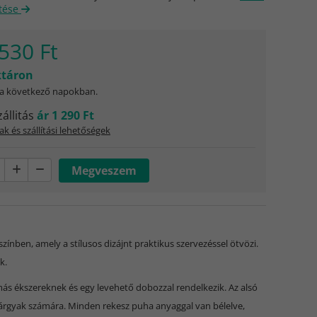
tése
530 Ft
táron
 a következő napokban.
zállitás
ár 1 290 Ft
ak és szállítási lehetőségek
nben, amely a stílusos dizájnt praktikus szervezéssel ötvözi.
k.
más ékszereknek és egy levehető dobozzal rendelkezik. Az alsó
 tárgyak számára. Minden rekesz puha anyaggal van bélelve,