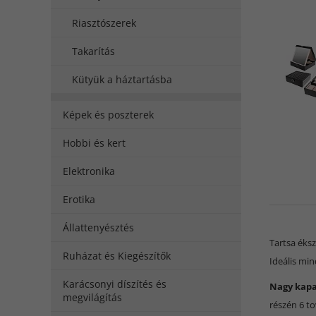
Riasztószerek
Takarítás
Kütyük a háztartásba
Képek és poszterek
Hobbi és kert
Elektronika
Erotika
Állattenyésztés
Tartsa éks
Ruházat és Kiegészítők
Ideális min
Karácsonyi díszítés és
Nagy kapa
megvilágítás
részén 6 t