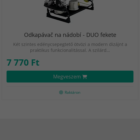
Odkapávač na nádobí - DUO fekete
Két szintes edénycsepegtető ötvözi a modern dizájnt a
praktikus funkcionalitással. A szilárd…
7 770 Ft
Megveszem
Raktáron