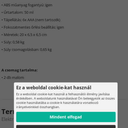
• ABS műanyag fogantyú: igen
• Űrtartalom: 50 ml
• Tápellátás: 6x AAA (nem tartozék)
• Fokozatmentes őrlési beállítás: igen
• Méretek: 20 x 6,5 x 6,5 cm
• Súly: 0,58 kg
• Súly csomagolásban: 0,65 kg
A csomag tartalma:
• 2 db malom
Ez a weboldal cookie-kat használ
Ez a weboldal cookie-kat használ a felhasználói élmény javítása
érdekében. A weboldalunk használatával Ön beleegyezik az összes
cookie használatába a cookie-k használatára vonatkozó
irányelveinkkel összhangban.
Termékértékelés
Mindent elfogad
Elektromos dizájn őrlőkészlet – 2 db