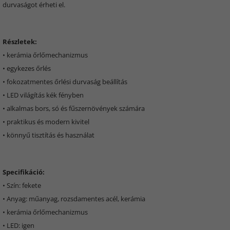
durvaságot érheti el.
Részletek:
• kerámia őrlőmechanizmus
• egykezes őrlés
• fokozatmentes őrlési durvaság beállítás
• LED világítás kék fényben
• alkalmas bors, só és fűszernövények számára
• praktikus és modern kivitel
• könnyű tisztítás és használat
Specifikáció:
• Szín: fekete
• Anyag: műanyag, rozsdamentes acél, kerámia
• kerámia őrlőmechanizmus
• LED: igen