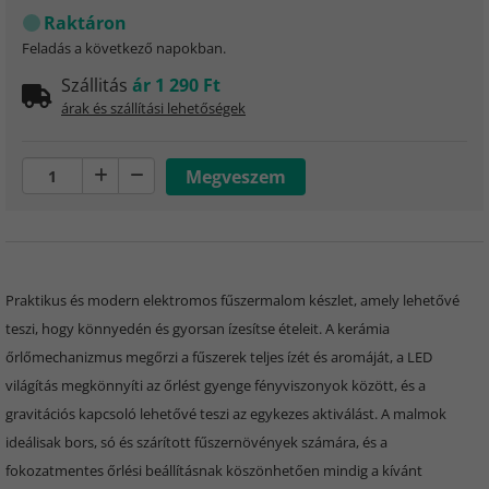
Raktáron
Feladás a következő napokban.
Szállitás
ár 1 290 Ft
árak és szállítási lehetőségek
Praktikus és modern elektromos fűszermalom készlet, amely lehetővé
teszi, hogy könnyedén és gyorsan ízesítse ételeit. A kerámia
őrlőmechanizmus megőrzi a fűszerek teljes ízét és aromáját, a LED
világítás megkönnyíti az őrlést gyenge fényviszonyok között, és a
gravitációs kapcsoló lehetővé teszi az egykezes aktiválást. A malmok
ideálisak bors, só és szárított fűszernövények számára, és a
fokozatmentes őrlési beállításnak köszönhetően mindig a kívánt