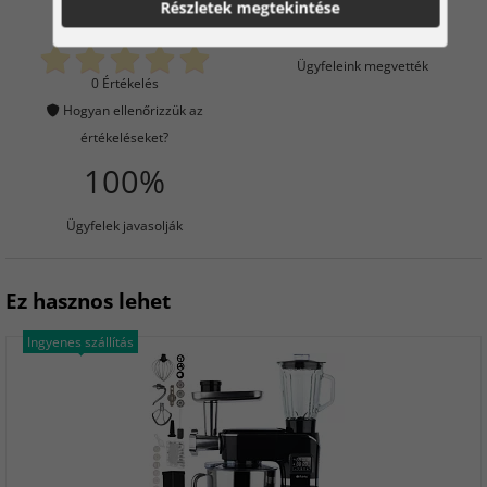
Részletek megtekintése
0
5
Ügyfeleink megvették
0 Értékelés
Hogyan ellenőrizzük az
értékeléseket?
100%
Ügyfelek javasolják
Ez hasznos lehet
Ingyenes szállítás