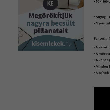
•
70 × 100
•
Anyag – 
•
Nyomtatá
Fontos in
•
A keret 
•
A mérete
•
A képet 
•
Minden k
•
A színek