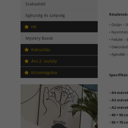
Szabadidő
Részletek
Egészség és szépség
• Dizájn – 
Hír
• Nyomtatá
Mystery Boxok
• Felület –
• Dekoráció
Kiárusítás
• Ajándék –
Áru 2. osztály
Kicsomagolva
Specifikác
•
A4 méret
•
A3 méret
•
A2 méret
•
40 × 50 
•
50 × 70 