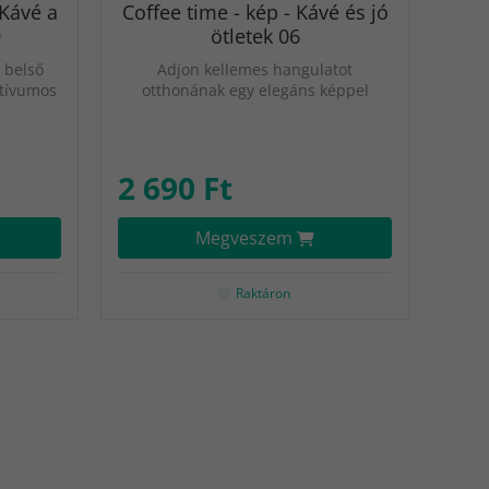
 Kávé a
Coffee time - kép - Kávé és jó
9
ötletek 06
 belső
Adjon kellemes hangulatot
otívumos
otthonának egy elegáns képpel
2 690 Ft
Megveszem
Raktáron