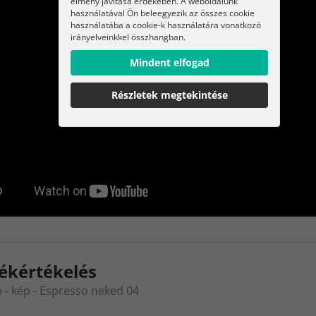
élmény javítása érdekében. A weboldalunk
használatával Ön beleegyezik az összes cookie
használatába a cookie-k használatára vonatkozó
irányelveinkkel összhangban.
Mindent elfogad
Részletek megtekintése
ékértékelés
 - kép - Espresso neked 04