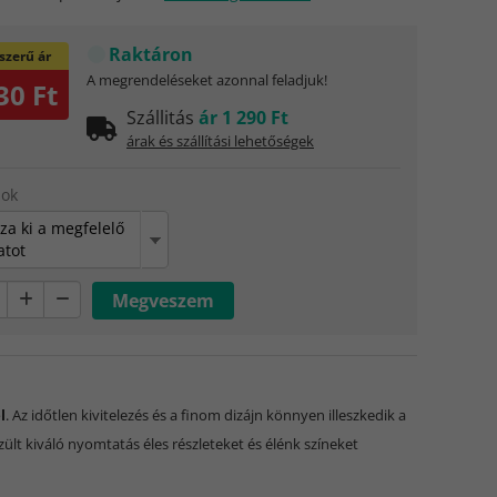
Raktáron
zerű ár
A megrendeléseket azonnal feladjuk!
30 Ft
Szállitás
ár 1 290 Ft
árak és szállítási lehetőségek
sok
za ki a megfelelő
atot
l
. Az időtlen kivitelezés és a finom dizájn könnyen illeszkedik a
ült kiváló nyomtatás éles részleteket és élénk színeket