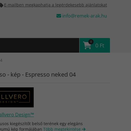
E-mailben megkaphatja a legérdekesebb ajánlatokat
info@remek-arak.hu
0
0 Ft
04
so - kép - Espresso neked 04
llvero Design™
lusos kiegészítőt belső terének egy elegáns
vumú kép formájában
Több megtekintése