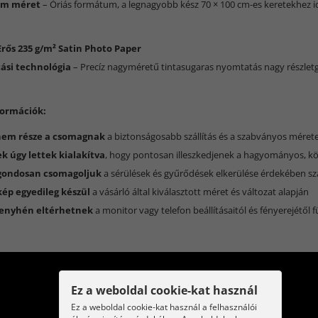
 cm méret
– Óriás formátum, a legnagyobb kész 70 × 100 cm-es keretekhez id
Erős 235 g/m² Satin Photo Paper
si technológia
– Precíz nagyméretű tintasugaras nyomtatás nagy részlet
formációk:
nem része a csomagnak
a biztonságosabb szállítás és a szabványos mére
k úgy lettek kialakítva
, hogy pontosan illeszkedjenek a hagyományos, k
gondosan csomagoljuk
a sérülések és gyűrődések elkerülése érdekében szá
ép egyedileg készül
a vásárló által kiválasztott méret és változat alapján
 enyhén eltérhetnek
a monitor vagy telefon beállításaitól és fényerejétől 
Ez a weboldal cookie-kat használ
Ez a weboldal cookie-kat használ a felhasználói