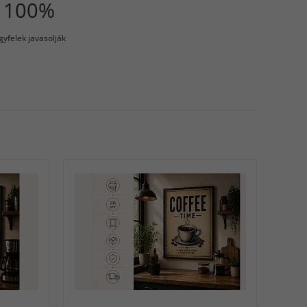
100%
gyfelek javasolják