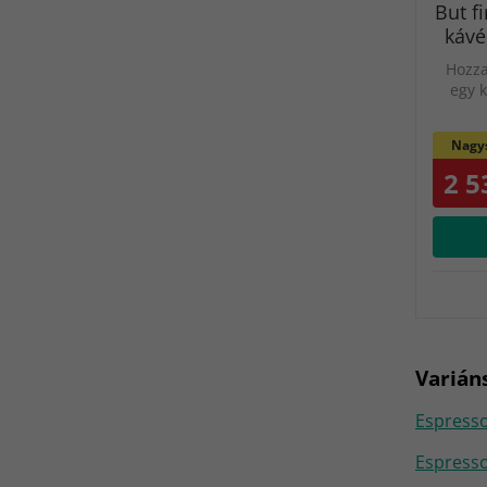
But fi
kávé
Hozza
egy 
Nagys
2 5
Varián
Espresso
Espresso