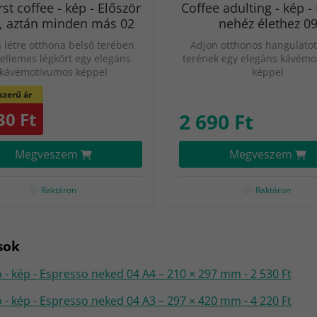
rst coffee - kép - Először
Coffee adulting - kép -
, aztán minden más 02
nehéz élethez 0
 létre otthona belső terében
Adjon otthonos hangulatot
kellemes légkört egy elegáns
terének egy elegáns kávém
kávémotívumos képpel
képpel
zerű ár
30 Ft
2 690 Ft
Megveszem
Megveszem
Raktáron
Raktáron
sok
 - kép - Espresso neked 04 A4 – 210 × 297 mm - 2 530 Ft
 - kép - Espresso neked 04 A3 – 297 × 420 mm - 4 220 Ft