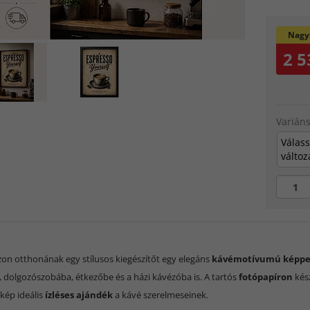
Nagys
2 5
Varián
Válass
változ
on otthonának egy stílusos kiegészítőt egy elegáns
kávémotívumú képpe
, dolgozószobába, étkezőbe és a házi kávézóba is. A tartós
fotópapíron
kész
 kép ideális
ízléses ajándék
a kávé szerelmeseinek.