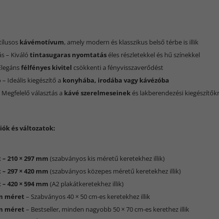
:
Stílusos
kávémotívum
, amely modern és klasszikus belső térbe is illik
s – Kiváló
tintasugaras nyomtatás
éles részletekkel és hű színekkel
 Elegáns
félfényes kivitel
csökkenti a fényvisszaverődést
 – Ideális kiegészítő a
konyhába, irodába vagy kávézóba
 Megfelelő választás a
kávé szerelmeseinek
és lakberendezési kiegészítők
iók és változatok:
 – 210 × 297 mm
(szabványos kis méretű keretekhez illik)
 – 297 × 420 mm
(szabványos közepes méretű keretekhez illik)
 – 420 × 594 mm
(A2 plakátkeretekhez illik)
cm méret
– Szabványos 40 × 50 cm-es keretekhez illik
cm méret
– Bestseller, minden nagyobb 50 × 70 cm-es kerethez illik