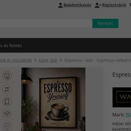
Bejelentkezés
Regisztráció
ás és fizetés
pek és poszterek
Kávé, bor
Espresso - kép - Espresso neked 
Espres
Mark:
Wa
Adjon stí
kávémotí