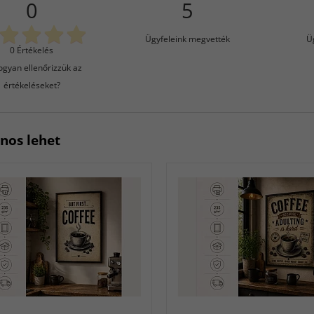
0
5
Ügyfeleink megvették
Ü
0 Értékelés
gyan ellenőrizzük az
értékeléseket?
znos lehet