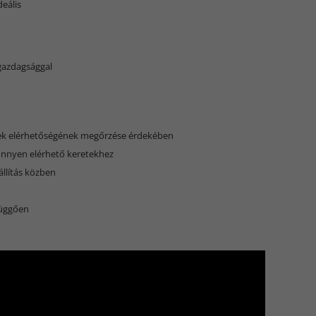
eális
gazdagsággal
tek elérhetőségének megőrzése érdekében
önnyen elérhető keretekhez
llítás közben
függően