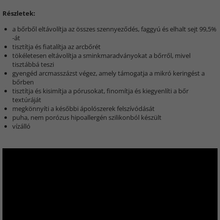
Részletek:
a bőrből eltávolítja az összes szennyeződés, faggyú és elhalt sejt 99,5%
-át
tisztítja és fiatalítja az arcbőrét
tökéletesen eltávolítja a sminkmaradványokat a bőrről, mivel
tisztábbá teszi
gyengéd arcmasszázst végez, amely támogatja a mikró keringést a
bőrben
tisztítja és kisimítja a pórusokat, finomítja és kiegyenlíti a bőr
textúráját
megkönnyíti a későbbi ápolószerek felszívódását
puha, nem porózus hipoallergén szilikonból készült
vízálló