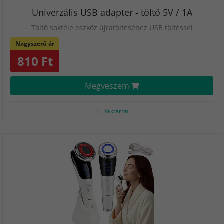
Univerzális USB adapter - töltő 5V / 1A
Töltő sokféle eszköz újratöltéséhez USB töltéssel
Nagyszerű ár
810 Ft
Megveszem
Raktáron