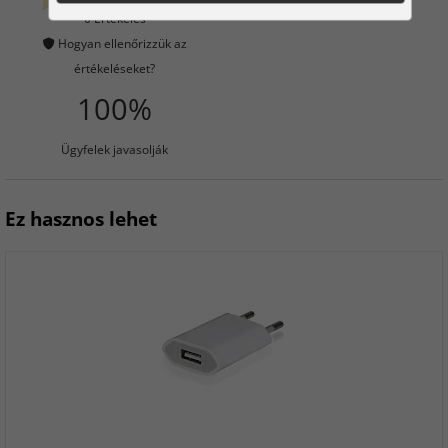
Ügyfeleink megvették
0 Értékelés
Hogyan ellenőrizzük az
értékeléseket?
100%
Ügyfelek javasolják
Ez hasznos lehet