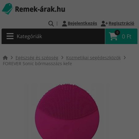
|
Bejelentkezés
Regisztráció
0
0 Ft
Kategóriák
Egészség és szépség
Kozmetikai segédeszközök
FOREVER Sonic bőrmasszázs kefe