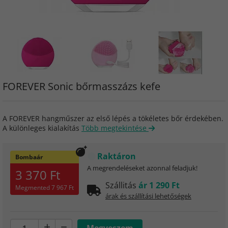
FOREVER Sonic bőrmasszázs kefe
A FOREVER hangműszer az első lépés a tökéletes bőr érdekében.
A különleges kialakítás
Több megtekintése
Raktáron
Bombaár
A megrendeléseket azonnal feladjuk!
3 370 Ft
Szállitás
ár 1 290 Ft
Megmented
7 967 Ft
árak és szállítási lehetőségek