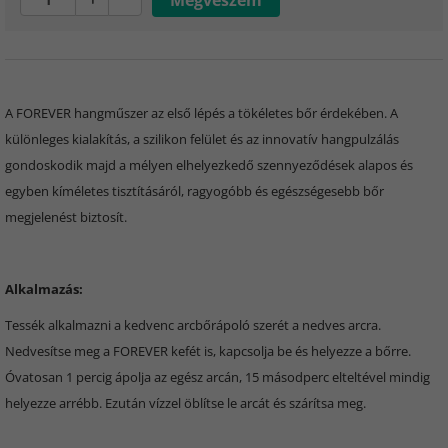
A FOREVER hangműszer az első lépés a tökéletes bőr érdekében. A
különleges kialakítás, a szilikon felület és az innovatív hangpulzálás
gondoskodik majd a mélyen elhelyezkedő szennyeződések alapos és
egyben kíméletes tisztításáról, ragyogóbb és egészségesebb bőr
megjelenést biztosít.
Alkalmazás:
Tessék alkalmazni a kedvenc arcbőrápoló szerét a nedves arcra.
Nedvesítse meg a FOREVER kefét is, kapcsolja be és helyezze a bőrre.
Óvatosan 1 percig ápolja az egész arcán, 15 másodperc elteltével mindig
helyezze arrébb. Ezután vízzel öblítse le arcát és szárítsa meg.