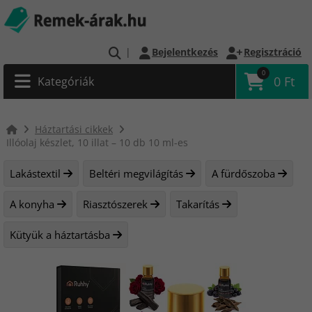
|
Bejelentkezés
Regisztráció
0
0 Ft
Kategóriák
Háztartási cikkek
Illóolaj készlet, 10 illat – 10 db 10 ml-es
Lakástextil
Beltéri megvilágítás
A fürdőszoba
A konyha
Riasztószerek
Takarítás
Kütyük a háztartásba