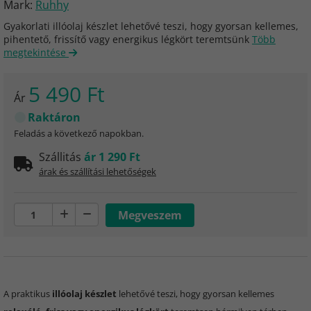
Mark:
Ruhhy
Gyakorlati illóolaj készlet lehetővé teszi, hogy gyorsan kellemes,
pihentető, frissítő vagy energikus légkört teremtsünk
Több
megtekintése
5 490 Ft
Ár
Raktáron
Feladás a következő napokban.
Szállitás
ár 1 290 Ft
árak és szállítási lehetőségek
A praktikus
illóolaj készlet
lehetővé teszi, hogy gyorsan kellemes