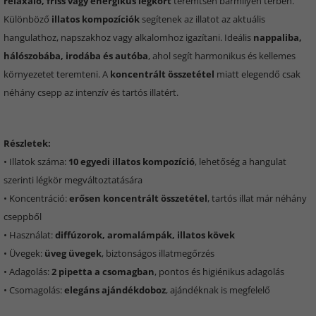
relaxáló, friss vagy energikus légkört
teremtsen bármilyen térben.
Különböző
illatos kompozíciók
segítenek az illatot az aktuális
hangulathoz, napszakhoz vagy alkalomhoz igazítani. Ideális
nappaliba,
hálószobába, irodába és autóba
, ahol segít harmonikus és kellemes
környezetet teremteni. A
koncentrált összetétel
miatt elegendő csak
néhány csepp az intenzív és tartós illatért.
Részletek:
• Illatok száma:
10 egyedi illatos kompozíció
, lehetőség a hangulat
szerinti légkör megváltoztatására
• Koncentráció:
erősen koncentrált összetétel
, tartós illat már néhány
cseppből
• Használat:
diffúzorok, aromalámpák, illatos kövek
• Üvegek:
üveg üvegek
, biztonságos illatmegőrzés
• Adagolás:
2 pipetta a csomagban
, pontos és higiénikus adagolás
• Csomagolás:
elegáns ajándékdoboz
, ajándéknak is megfelelő