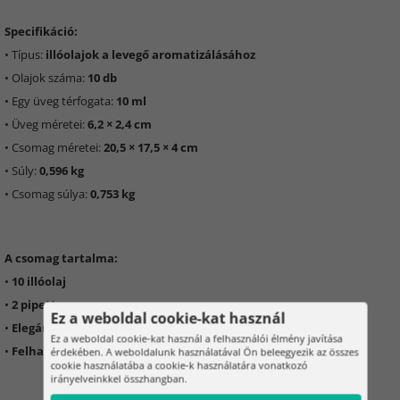
Specifikáció:
• Típus:
illóolajok a levegő aromatizálásához
• Olajok száma:
10 db
• Egy üveg térfogata:
10 ml
• Üveg méretei:
6,2 × 2,4 cm
• Csomag méretei:
20,5 × 17,5 × 4 cm
• Súly:
0,596 kg
• Csomag súlya:
0,753 kg
A csomag tartalma:
•
10 illóolaj
•
2 pipetta
Ez a weboldal cookie-kat használ
•
Elegáns ajándékdoboz
Ez a weboldal cookie-kat használ a felhasználói élmény javítása
•
Felhasználói kézikönyv
érdekében. A weboldalunk használatával Ön beleegyezik az összes
cookie használatába a cookie-k használatára vonatkozó
irányelveinkkel összhangban.