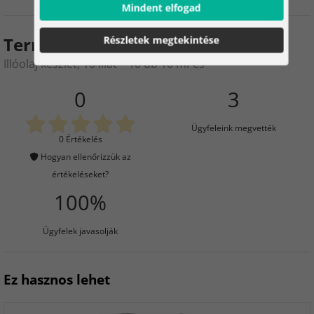
Mindent elfogad
Termékértékelés
Részletek megtekintése
Illóolaj készlet, 10 illat – 10 db 10 ml-es
0
3
Ügyfeleink megvették
0 Értékelés
Hogyan ellenőrizzük az
értékeléseket?
100%
Ügyfelek javasolják
Ez hasznos lehet