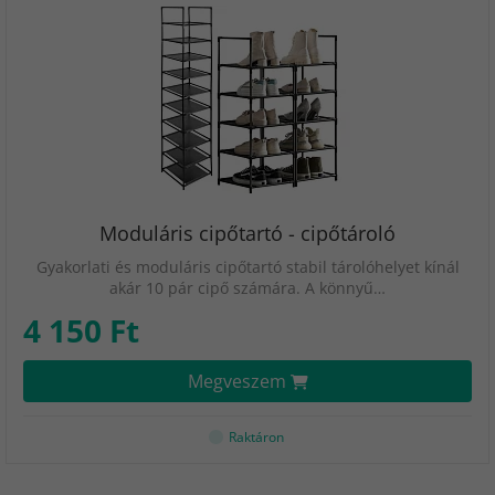
Moduláris cipőtartó - cipőtároló
Gyakorlati és moduláris cipőtartó stabil tárolóhelyet kínál
akár 10 pár cipő számára. A könnyű…
4 150 Ft
Megveszem
Raktáron