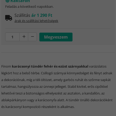
Raktáron
Feladás a következő napokban.
Szállitás
ár 1 290 Ft
árak és szállítási lehetőségek
Finom
karácsonyi tündér fehér és ezüst szárnyakkal
varázslatos
légkört hoz a belső térbe. Csillogó szárnyai könnyedséget és fényt adnak
a dekorációnak, míg a téli öltözet, amely garbós ruhát és szőrme sapkát
tartalmaz, hangsúlyozza az ünnepi jelleget. Stabil kivitel, erős cipőkkel
lehetővé teszi a biztonságos elhelyezést az asztalon, a kandallón, az
ablakpárkányon vagy a karácsonyfa alatt. A tündér önálló dekorációként
és karácsonyi kompozíció részeként is alkalmas.