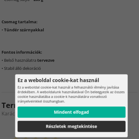
Csomag tartalma:
•
Tündér szárnyakkal
Fontos információk:
• Belső használatra
tervezve
• Stabil álló dekoráció
Ez a weboldal cookie-kat használ
Ez a weboldal cookie-kat használ a felhasználói élmény javítása
érdekében. A weboldalunk használatával Ön beleegyezik az összes
cookie használatába a cookie-k használatára vonatkozó
irányelveinkkel összhangban.
Termékértékelés
Mindent elfogad
Karácsonyi fehér tündér szárnyakkal – 40 cm
0
2
Részletek megtekintése