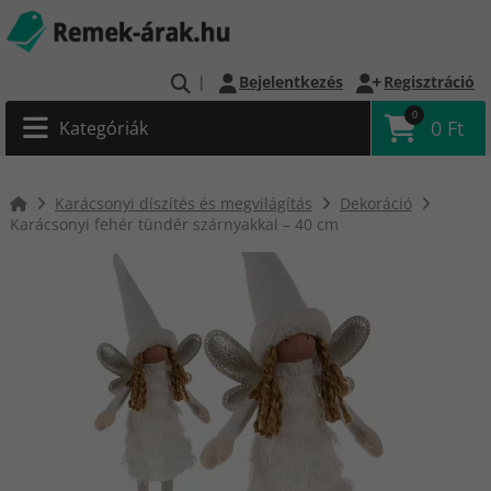
|
Bejelentkezés
Regisztráció
0
0 Ft
Kategóriák
Karácsonyi díszítés és megvilágítás
Dekoráció
Karácsonyi fehér tündér szárnyakkal – 40 cm