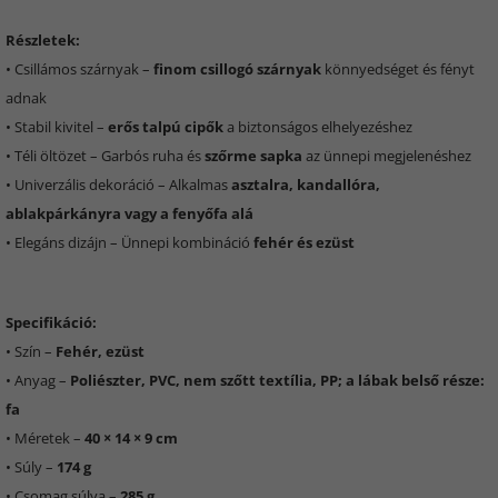
Részletek:
• Csillámos szárnyak –
finom csillogó szárnyak
könnyedséget és fényt
adnak
• Stabil kivitel –
erős talpú cipők
a biztonságos elhelyezéshez
• Téli öltözet – Garbós ruha és
szőrme sapka
az ünnepi megjelenéshez
• Univerzális dekoráció – Alkalmas
asztalra, kandallóra,
ablakpárkányra vagy a fenyőfa alá
• Elegáns dizájn – Ünnepi kombináció
fehér és ezüst
Specifikáció:
• Szín –
Fehér, ezüst
• Anyag –
Poliészter, PVC, nem szőtt textília, PP; a lábak belső része:
fa
• Méretek –
40 × 14 × 9 cm
• Súly –
174 g
• Csomag súlya –
285 g