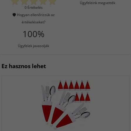
Ügyfeleink megvették
0 Értékelés
Hogyan ellenőrizzük az
értékeléseket?
100%
Ügyfelek javasolják
Ez hasznos lehet