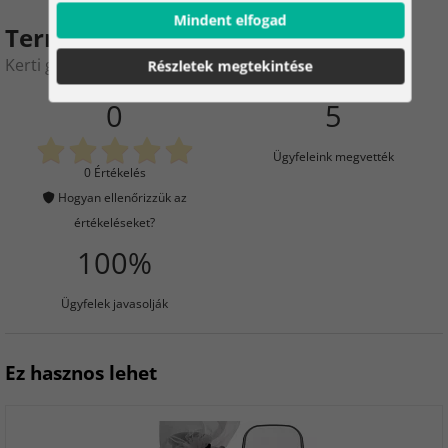
Mindent elfogad
Termékértékelés
Kerti grill takaró - 95 x 100 x 60 cm
Részletek megtekintése
0
5
Ügyfeleink megvették
0 Értékelés
Hogyan ellenőrizzük az
értékeléseket?
100%
Ügyfelek javasolják
Ez hasznos lehet