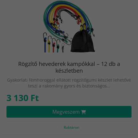
Rögzítő hevederek kampókkal – 12 db a
készletben
Gyakorlati fémhoroggal ellátott rögzítőgumi készlet lehetővé
teszi a rakomány gyors és biztonságos…
3 130 Ft
Megveszem
Raktáron