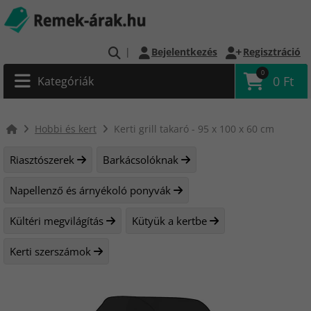
|
Bejelentkezés
Regisztráció
0
0 Ft
Kategóriák
Hobbi és kert
Kerti grill takaró - 95 x 100 x 60 cm
Riasztószerek
Barkácsolóknak
Napellenző és árnyékoló ponyvák
Kültéri megvilágítás
Kütyük a kertbe
Kerti szerszámok