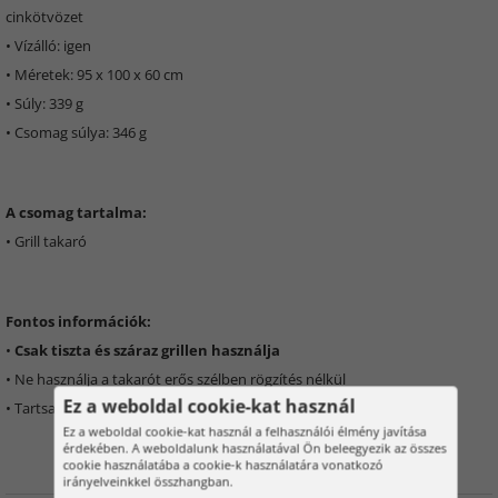
cinkötvözet
• Vízálló: igen
• Méretek: 95 x 100 x 60 cm
• Súly: 339 g
• Csomag súlya: 346 g
A csomag tartalma:
• Grill takaró
Fontos információk:
•
Csak tiszta és száraz grillen használja
• Ne használja a takarót erős szélben rögzítés nélkül
Ez a weboldal cookie-kat használ
• Tartsa távol a nyílt lángtól vagy a forró grill részeitől
Ez a weboldal cookie-kat használ a felhasználói élmény javítása
érdekében. A weboldalunk használatával Ön beleegyezik az összes
cookie használatába a cookie-k használatára vonatkozó
irányelveinkkel összhangban.