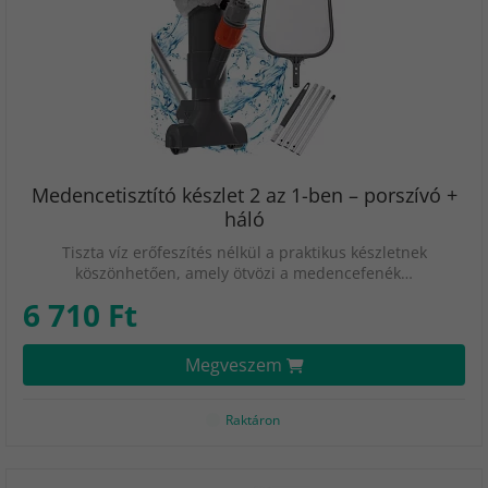
Medencetisztító készlet 2 az 1-ben – porszívó +
háló
Tiszta víz erőfeszítés nélkül a praktikus készletnek
köszönhetően, amely ötvözi a medencefenék…
6 710 Ft
Megveszem
Raktáron