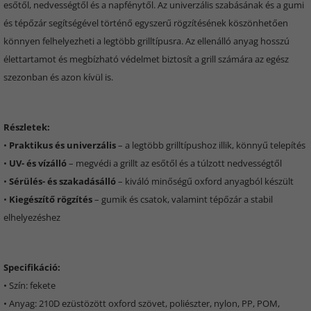
esőtől, nedvességtől és a napfénytől. Az univerzális szabásának és a gumi
és tépőzár segítségével történő egyszerű rögzítésének köszönhetően
könnyen felhelyezheti a legtöbb grilltípusra. Az ellenálló anyag hosszú
élettartamot és megbízható védelmet biztosít a grill számára az egész
szezonban és azon kívül is.
Részletek:
•
Praktikus és univerzális
– a legtöbb grilltípushoz illik, könnyű telepítés
•
UV- és vízálló
– megvédi a grillt az esőtől és a túlzott nedvességtől
•
Sérülés- és szakadásálló
– kiváló minőségű oxford anyagból készült
•
Kiegészítő rögzítés
– gumik és csatok, valamint tépőzár a stabil
elhelyezéshez
Specifikáció:
• Szín: fekete
• Anyag: 210D ezüstözött oxford szövet, poliészter, nylon, PP, POM,