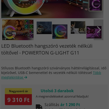
LED Bluetooth hangszóró vezeték nélküli
töltővel - POWERTON G-LIGHT G11
Stílusos Bluetooth hangszóró szivárványos háttérvilágítással, idő
kijelzővel, USB-C bemenettel és vezeték nélküli töltéssel
Több
megtekintése
Utolsó 3 darabok
Nagyszerű ár
A megrendeléseket azonnal feladjuk!
9 310 Ft
Szállitás
ár 1 290 Ft