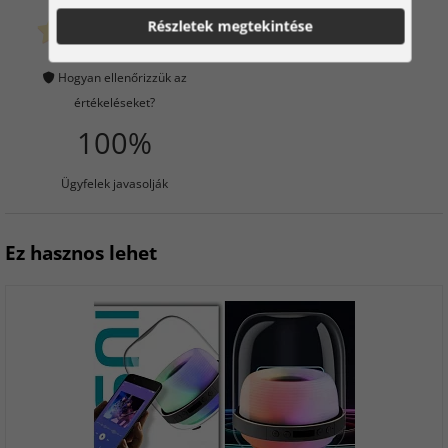
Részletek megtekintése
Ügyfeleink megvették
0 Értékelés
Hogyan ellenőrizzük az
értékeléseket?
100%
Ügyfelek javasolják
Ez hasznos lehet