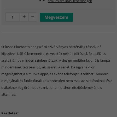
árak és szállítási lehetőségek
Stílusos Bluetooth hangszóró szivárványos háttérvilágítással, idő
kijelzővel, USB-C bemenettel és vezeték nélküli töltéssel. Ez a LED-es
asztali lámpa minden színben játszik. A design multifunkcionális lámpa
mindenkinek tetszeni fog, aki szereti a zenét. De ugyanakkor
megvilágíthatja a munkalapját, és akár a telefonját is töltheti. Modern
dizájnjának és funkcióinak köszönhetően nem csak az iskolásoknak és a
diákoknak fog örömet okozni, hanem otthon díszítőelemeként is
alkalmas.
Részletek: