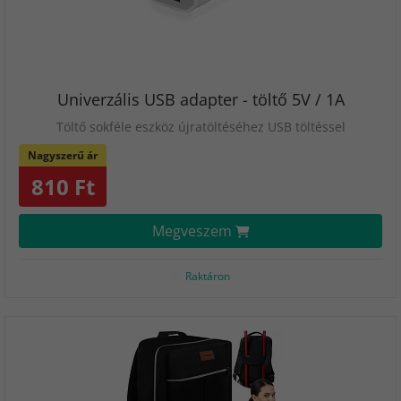
Univerzális USB adapter - töltő 5V / 1A
Töltő sokféle eszköz újratöltéséhez USB töltéssel
Nagyszerű ár
810 Ft
Megveszem
Raktáron