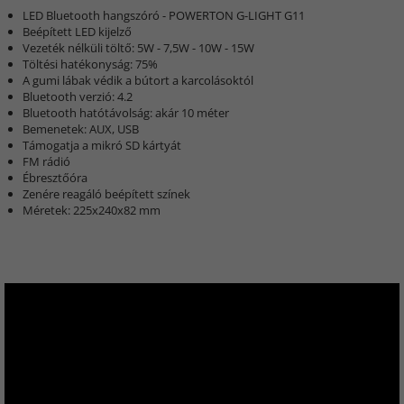
LED Bluetooth hangszóró - POWERTON G-LIGHT G11
Beépített LED kijelző
Vezeték nélküli töltő: 5W - 7,5W - 10W - 15W
Töltési hatékonyság: 75%
A gumi lábak védik a bútort a karcolásoktól
Bluetooth verzió: 4.2
Bluetooth hatótávolság: akár 10 méter
Bemenetek: AUX, USB
Támogatja a mikró SD kártyát
FM rádió
Ébresztőóra
Zenére reagáló beépített színek
Méretek: 225x240x82 mm