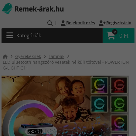
|
Bejelentkezés
Regisztráció
0
0 Ft
Kategóriák
Gyerekeknek
Lámpák
LED Bluetooth hangszóró vezeték nélküli töltővel - POWERTON
G-LIGHT G11