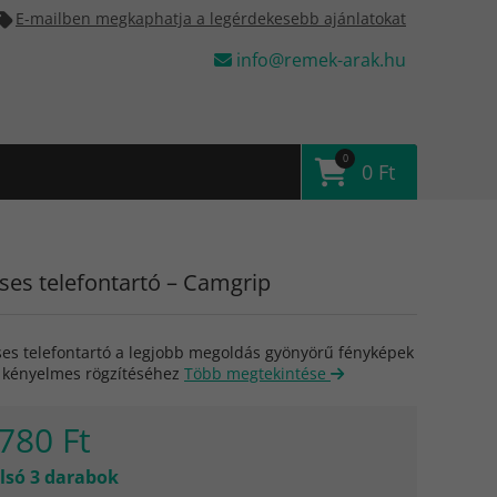
E-mailben megkaphatja a legérdekesebb ajánlatokat
info@remek-arak.hu
0
0 Ft
p
es telefontartó – Camgrip
es telefontartó a legjobb megoldás gyönyörű fényképek
k kényelmes rögzítéséhez
Több megtekintése
780 Ft
lsó 3 darabok