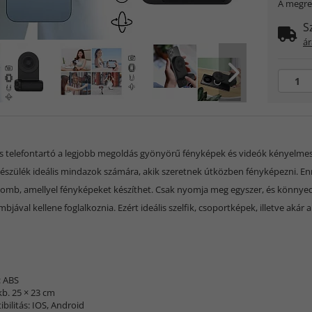
A megre
S
ár
 telefontartó a legjobb megoldás gyönyörű fényképek és videók kényelmes r
készülék ideális mindazok számára, akik szeretnek útközben fényképezni. E
gomb, amellyel fényképeket készíthet. Csak nyomja meg egyszer, és könnyedén
jával kellene foglalkoznia. Ezért ideális szelfik, csoportképek, illetve akár 
:
: ABS
kb. 25 × 23 cm
bilitás: IOS, Android