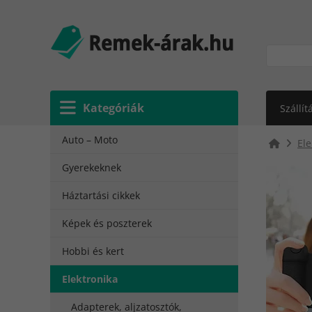
Kategóriák
Szállít
Auto – Moto
Ele
Gyerekeknek
Háztartási cikkek
Képek és poszterek
Hobbi és kert
Elektronika
Adapterek, aljzatosztók,