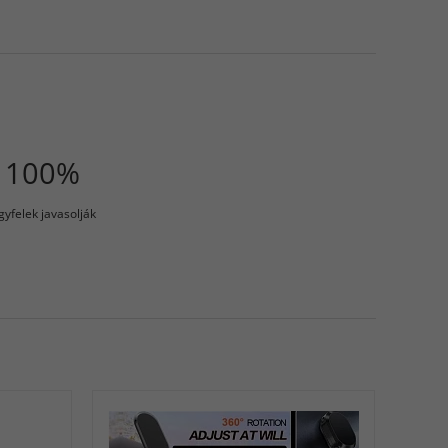
100%
gyfelek javasolják