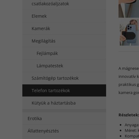
csatlakozóaljzatok
Elemek
Kamerák
Megilágítás
Fejlámpák
Lámpatestek
A mágneses
innovatív 
Számítógép tartozékok
praktikus 
Telefon tartozékok
kamera gomb
Kütyük a háztartásba
Részletek
Erotika
Anyaga
Méret: 
Állattenyésztés
Kompati