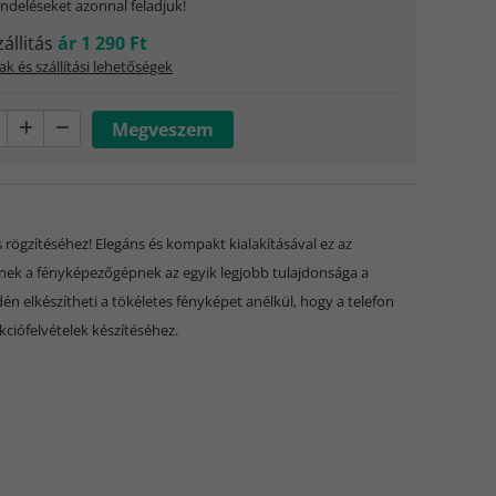
ndeléseket azonnal feladjuk!
zállitás
ár 1 290 Ft
ak és szállítási lehetőségek
ögzítéséhez! Elegáns és kompakt kialakításával ez az
nnek a fényképezőgépnek az egyik legjobb tulajdonsága a
 elkészítheti a tökéletes fényképet anélkül, hogy a telefon
akciófelvételek készítéséhez.