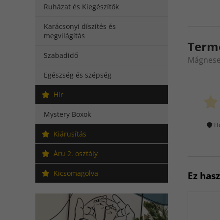
Ruházat és Kiegészítők
Karácsonyi díszítés és
megvilágítás
Term
Szabadidő
Mágneses
Egészség és szépség
Hír
Mystery Boxok
Ho
Kiárusítás
Áru 2. osztály
Kicsomagolva
Ez has