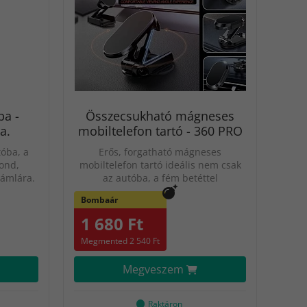
ba -
Összecsukható mágneses
a.
mobiltelefon tartó - 360 PRO
tóba, a
Erős, forgatható mágneses
ond,
mobiltelefon tartó ideális nem csak
támlára.
az autóba, a fém betéttel
Bombaár
1 680 Ft
Megmented 2 540 Ft
Megveszem
Raktáron