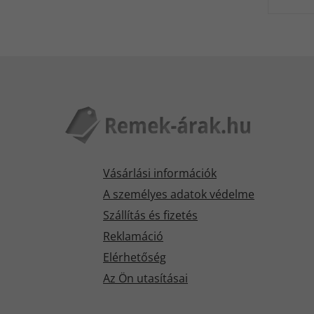
Vásárlási információk
A személyes adatok védelme
Szállítás és fizetés
Reklamáció
Elérhetőség
Az Ön utasításai