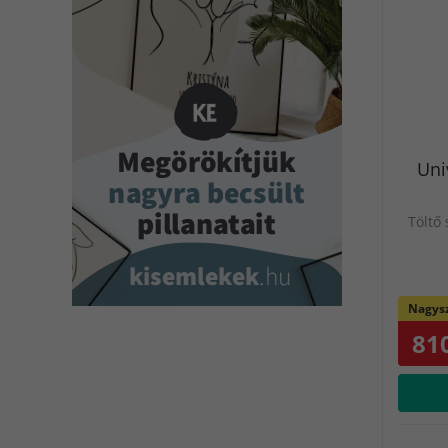
Uni
Töltő 
Nagysz
810