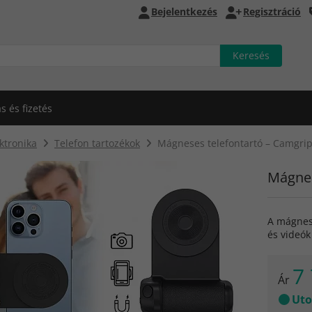
Bejelentkezés
Regisztráció
ás és fizetés
ktronika
Telefon tartozékok
Mágneses telefontartó – Camgri
Mágnes
A mágnes
és videó
7 
Ár
Uto