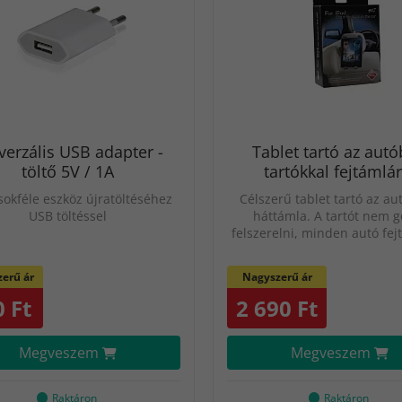
verzális USB adapter -
Tablet tartó az autó
töltő 5V / 1A
tartókkal fejtámlár
sokféle eszköz újratöltéséhez
Célszerű tablet tartó az au
USB töltéssel
háttámla. A tartót nem g
felszerelni, minden autó fej
erű ár
Nagyszerű ár
 Ft
2 690 Ft
Megveszem
Megveszem
Raktáron
Raktáron