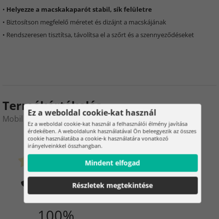
•
Helyezze a macskakaparót stabil, sík felületre
• Biztosítson megfelelő méretet és dizájnt a macskájának
• Rendszeresen tisztítsa, távolítsa el a szőrt és a szennyeződéseket
Termékértékelés
Ez a weboldal cookie-kat használ
Mobil macska kaparó – 22,5 x 43 cm
Ez a weboldal cookie-kat használ a felhasználói élmény javítása
érdekében. A weboldalunk használatával Ön beleegyezik az összes
0
2
cookie használatába a cookie-k használatára vonatkozó
irányelveinkkel összhangban.
Mindent elfogad
Ügyfeleink megvették
0 Értékelés
Hogyan ellenőrizzük az
Részletek megtekintése
értékeléseket?
100%