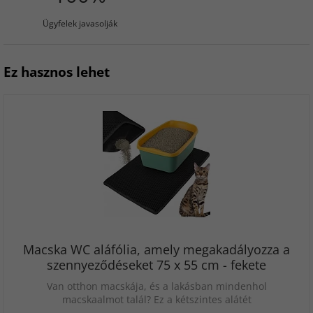
Ügyfelek javasolják
Ez hasznos lehet
Macska WC aláfólia, amely megakadályozza a
szennyeződéseket 75 x 55 cm - fekete
Van otthon macskája, és a lakásban mindenhol
macskaalmot talál? Ez a kétszintes alátét