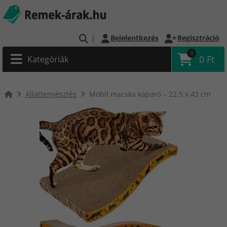
|
Bejelentkezés
Regisztráció
0
0 Ft
Kategóriák
Állattenyésztés
Mobil macska kaparó – 22,5 x 43 cm