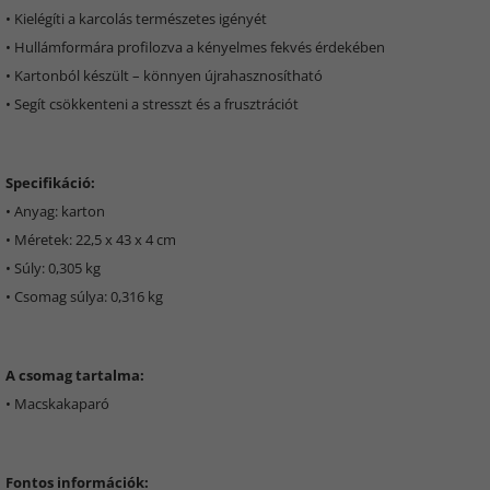
• Kielégíti a karcolás természetes igényét
• Hullámformára profilozva a kényelmes fekvés érdekében
• Kartonból készült – könnyen újrahasznosítható
• Segít csökkenteni a stresszt és a frusztrációt
Specifikáció:
• Anyag: karton
• Méretek: 22,5 x 43 x 4 cm
• Súly: 0,305 kg
• Csomag súlya: 0,316 kg
A csomag tartalma:
• Macskakaparó
Fontos információk: