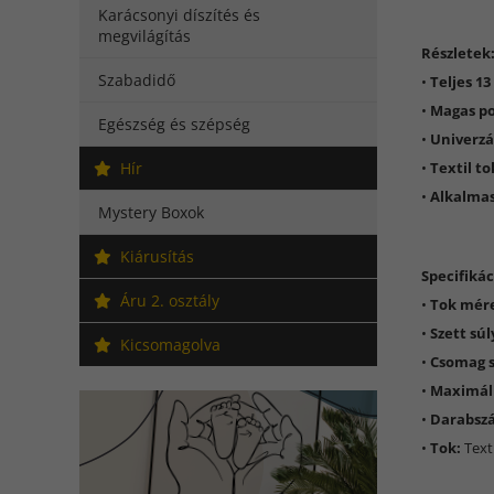
Karácsonyi díszítés és
megvilágítás
Részletek
Szabadidő
•
Teljes 13
•
Magas p
Egészség és szépség
•
Univerzá
Hír
•
Textil to
•
Alkalmas
Mystery Boxok
Kiárusítás
Specifikác
Áru 2. osztály
•
Tok mére
•
Szett súl
Kicsomagolva
•
Csomag s
•
Maximáli
•
Darabsz
•
Tok:
Texti