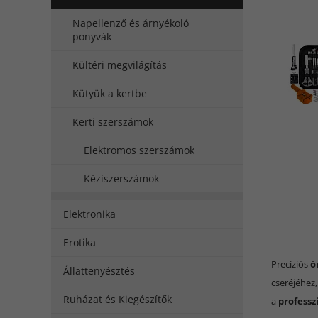
Napellenző és árnyékoló
ponyvák
Kültéri megvilágítás
Kütyük a kertbe
Kerti szerszámok
Elektromos szerszámok
Kéziszerszámok
Elektronika
Erotika
Precíziós
ó
Állattenyésztés
cseréjéhez,
Ruházat és Kiegészítők
a
professz