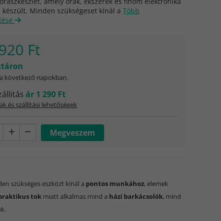
 órászkészlet, amely órák, ékszerek és finom elektronika
a készült. Minden szükségeset kínál a
Több
tése
920 Ft
táron
 a következő napokban.
zállitás
ár 1 290 Ft
ak és szállítási lehetőségek
en szükséges eszközt kínál a
pontos munkához
, elemek
praktikus tok
miatt alkalmas mind a
házi barkácsolók
, mind
k.