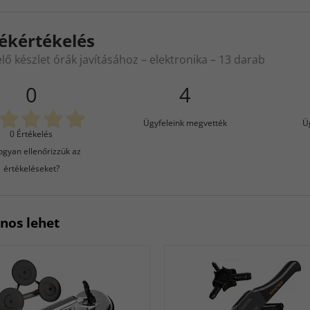
ékértékelés
lő készlet órák javításához – elektronika – 13 darab
0
4
Ügyfeleink megvették
Ü
0 Értékelés
gyan ellenőrizzük az
értékeléseket?
znos lehet