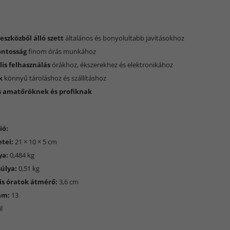
:
 eszközből álló szett
általános és bonyolultabb javításokhoz
ontosság
finom órás munkához
lis felhasználás
órákhoz, ékszerekhez és elektronikához
k
könnyű tároláshoz és szállításhoz
 amatőröknek és profiknak
ió:
tei:
21 × 10 × 5 cm
ya:
0,484 kg
úlya:
0,51 kg
s óratok átmérő:
3,6 cm
ám:
13
l