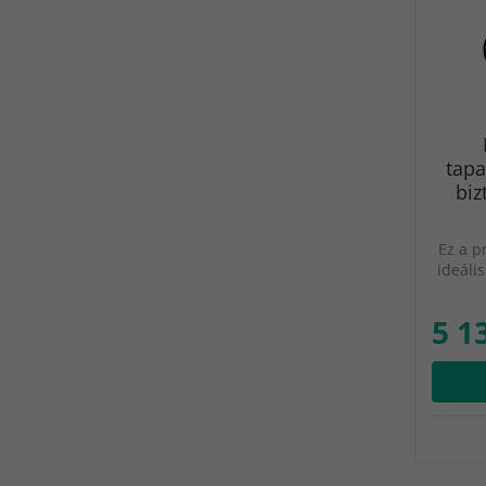
tap
biz
Ez a p
ideáli
5 1