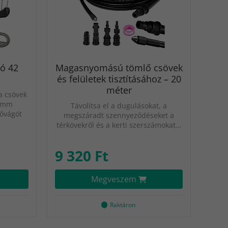
gó 42
Magasnyomású tömlő csövek
és felületek tisztításához – 20
méter
 a csövek
2 mm
Távolítsa el a dugulásokat, a
sővágót
megszáradt szennyeződéseket a
térkövekről és a kerti szerszámokat…
9 320 Ft
Megveszem
Raktáron