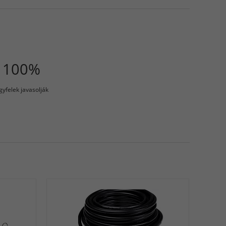
100%
gyfelek javasolják