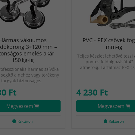
Hármas vákuumos
PVC - PEX csövek fo
adókorong 3×120 mm –
mm-ig
tonságos emelés akár
Teljes készlet lehetővé teszi
150 kg-ig
pontos feldolgozását 4
átmérőig. Tartalmaz PEX c
rofesszionális hármas szívóka
s segítő a nehéz vagy törékeny
tárgyak biztonságos…
30 Ft
4 230 Ft
Megveszem
Megveszem
Raktáron
Raktáron