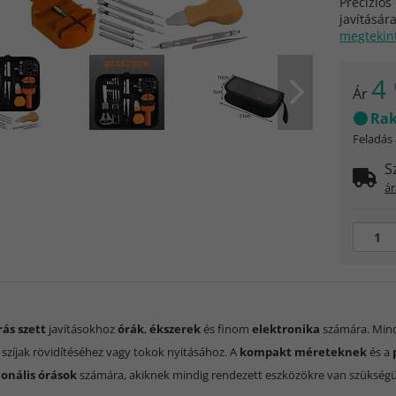
Precíziós
javításár
megtekin
4 
Ár
Rak
Feladás
S
ár
rás szett
javításokhoz
órák
,
ékszerek
és finom
elektronika
számára. Mind
 szíjak rövidítéséhez vagy tokok nyitásához. A
kompakt méreteknek
és a
ionális órások
számára, akiknek mindig rendezett eszközökre van szükségü