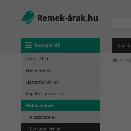
Kategóriák
Szállít
Auto – Moto
Hob
Gyerekeknek
Háztartási cikkek
Képek és poszterek
Hobbi és kert
Riasztószerek
Barkácsolóknak