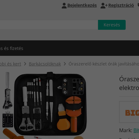
Bejelentkezés
Regisztráció
ás és fizetés
bi és kert
Barkácsolóknak
Óraszerelő készlet órák javításáho
Órasze
elektr
Mark:
B