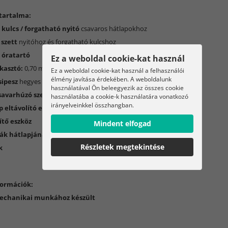
tartalma:
 kulcs / forgatható nyitó
csavaros hátlapokhoz
 szett
nyitóhoz és forgatható kulcshoz
ó óratartó
Ez a weboldal cookie-kat használ
ukasztó:
0,70 mm / 0,80 mm / 1,00 mm
Ez a weboldal cookie-kat használ a felhasználói
élmény javítása érdekében. A weboldalunk
sipesz
hegyes végű
használatával Ön beleegyezik az összes cookie
csavarhúzó szett
használatába a cookie-k használatára vonatkozó
irányelveinkkel összhangban.
p eltávolító eszköz
dítő eszköz
Mindent elfogad
rák hátlapjának eltávolításához
Részletek megtekintése
k
formációk:
echanikai munkához készült