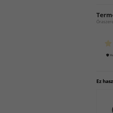
Term
Óraszere
Ho
Ez has