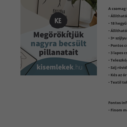
A csomag 
•
Állítható
•
18 hegyű
•
Állíthat
•
3× szíjly
•
Pontos c
•
3 lapos 
•
Teleszkó
•
Szíj rövi
•
Kés az ó
•
Textil to
Fontos in
•
Finom m