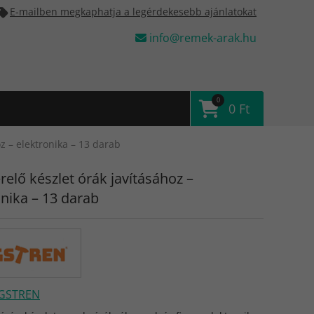
E-mailben megkaphatja a legérdekesebb ajánlatokat
info@remek-arak.hu
0
0 Ft
z – elektronika – 13 darab
relő készlet órák javításához –
onika – 13 darab
IGSTREN