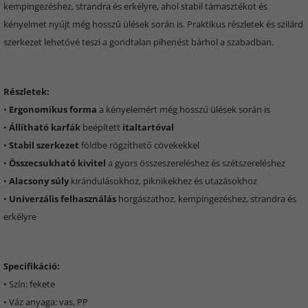
kempingezéshez, strandra és erkélyre, ahol stabil támasztékot és
kényelmet nyújt még hosszú ülések során is. Praktikus részletek és szilárd
szerkezet lehetővé teszi a gondtalan pihenést bárhol a szabadban.
Részletek:
•
Ergonomikus forma
a kényelemért még hosszú ülések során is
•
Állítható karfák
beépített
italtartóval
•
Stabil szerkezet
földbe rögzíthető cövekekkel
•
Összecsukható kivitel
a gyors összeszereléshez és szétszereléshez
•
Alacsony súly
kirándulásokhoz, piknikekhez és utazásokhoz
•
Univerzális felhasználás
horgászathoz, kempingezéshez, strandra és
erkélyre
Specifikáció:
• Szín: fekete
• Váz anyaga: vas, PP