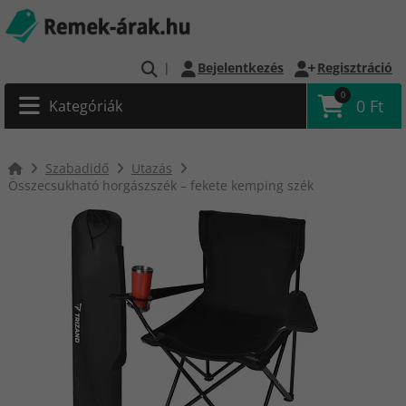
|
Bejelentkezés
Regisztráció
0
0 Ft
Kategóriák
Szabadidő
Utazás
Összecsukható horgászszék – fekete kemping szék