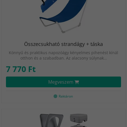
Összecsukható strandágy + táska
Könnyű és praktikus napozóágy kényelmes pihenést kínál
otthon és a szabadban. Az alacsony súlynak…
7 770 Ft
Megveszem
Raktáron