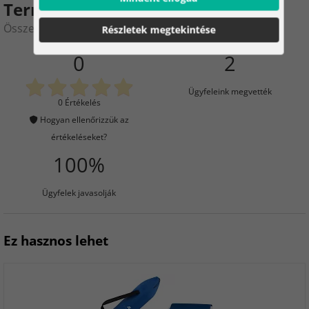
Termékértékelés
Összecsukható horgászszék – fekete kemping szék
Részletek megtekintése
0
2
Ügyfeleink megvették
0 Értékelés
Hogyan ellenőrizzük az
értékeléseket?
100%
Ügyfelek javasolják
Ez hasznos lehet