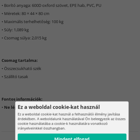
• Borító anyaga: 600D oxford szövet, EPE hab, PVC, PU
• Méretek: 80 × 44 × 80 cm
• Maximális terhelhetőség: 100 kg
• Súly: 1,089 kg
• Csomag súlya: 2,015 kg
Csomag tartalma:
• Összecsukható szék
• Szállító tasak
Fontos információk:
Ez a weboldal cookie-kat használ
•
Ne lépje túl a maximális terhelhetőséget, ami 100 kg
Ez a weboldal cookie-kat használ a felhasználói élmény javítása
érdekében. A weboldalunk használatával Ön beleegyezik az összes
cookie használatába a cookie-k használatára vonatkozó
irányelveinkkel összhangban.
Mindent elfogad