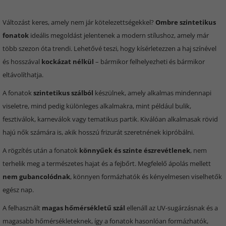
Változást keres, amely nem jár kötelezettségekkel?
Ombre szintetikus
fonatok
ideális megoldást jelentenek a modern stílushoz, amely már
több szezon óta trendi. Lehetővé teszi, hogy kísérletezzen a haj színével
és hosszával
kockázat nélkül
– bármikor felhelyezheti és bármikor
eltávolíthatja.
A fonatok
szintetikus szálból
készülnek, amely alkalmas mindennapi
viseletre, mind pedig különleges alkalmakra, mint például bulik,
fesztiválok, karneválok vagy tematikus partik. Kiválóan alkalmasak rövid
hajú nők számára is, akik hosszú frizurát szeretnének kipróbálni.
A rögzítés után a fonatok
könnyűek és szinte észrevétlenek
, nem
terhelik meg a természetes hajat és a fejbőrt. Megfelelő ápolás mellett
nem gubancolódnak
, könnyen formázhatók és kényelmesen viselhetők
egész nap.
A felhasznált
magas hőmérsékletű szál
ellenáll az UV-sugárzásnak és a
magasabb hőmérsékleteknek, így a fonatok hasonlóan formázhatók,