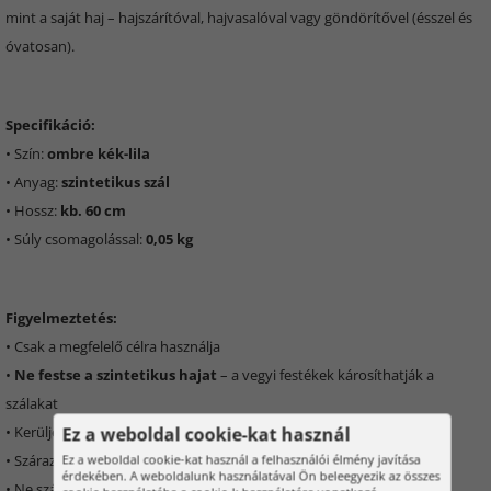
mint a saját haj – hajszárítóval, hajvasalóval vagy göndörítővel (ésszel és
óvatosan).
Specifikáció:
• Szín:
ombre kék-lila
• Anyag:
szintetikus szál
• Hossz:
kb. 60 cm
• Súly csomagolással:
0,05 kg
Figyelmeztetés:
• Csak a megfelelő célra használja
•
Ne festse a szintetikus hajat
– a vegyi festékek károsíthatják a
szálakat
• Kerülje a nyílt lánggal való érintkezést
Ez a weboldal cookie-kat használ
• Száraz, hűvös helyen tárolja
Ez a weboldal cookie-kat használ a felhasználói élmény javítása
érdekében. A weboldalunk használatával Ön beleegyezik az összes
• Ne szárítsa forró levegővel, hagyja
természetesen megszáradni