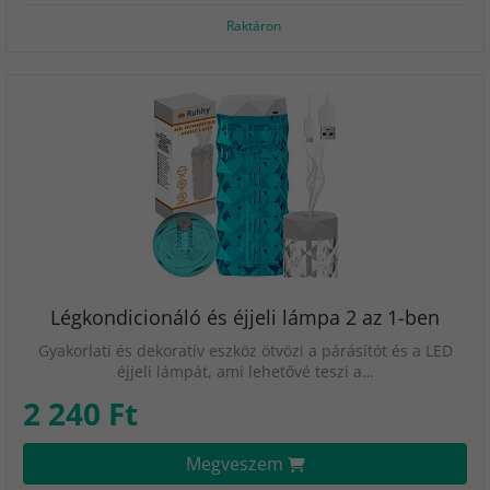
Raktáron
Légkondicionáló és éjjeli lámpa 2 az 1-ben
Gyakorlati és dekoratív eszköz ötvözi a párásítót és a LED
éjjeli lámpát, ami lehetővé teszi a…
2 240 Ft
Megveszem