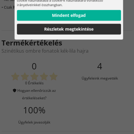
cookie használatába a cookie-k használatára vonatkozó
irányelveinkkel összhangban.
• Csak
hideg vízben
mossa
Mindent elfogad
Részletek megtekintése
Termékértékelés
Szinétikus ombre fonatok kék-lila hajra
0
4
Ügyfeleink megvették
0 Értékelés
Hogyan ellenőrizzük az
értékeléseket?
100%
Ügyfelek javasolják