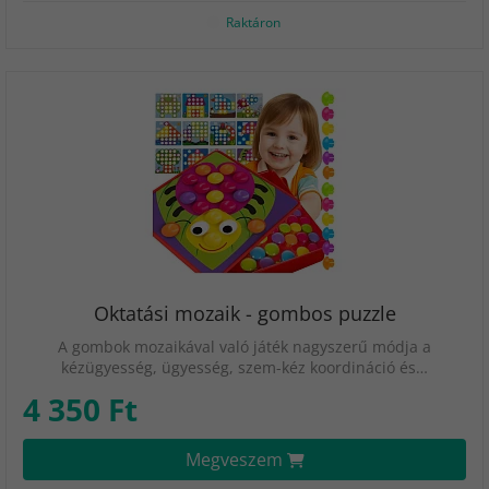
Raktáron
Oktatási mozaik - gombos puzzle
A gombok mozaikával való játék nagyszerű módja a
kézügyesség, ügyesség, szem-kéz koordináció és…
4 350 Ft
Megveszem