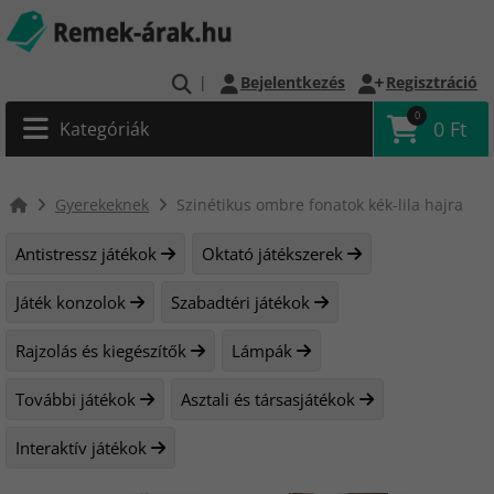
|
Bejelentkezés
Regisztráció
0
0 Ft
Kategóriák
Gyerekeknek
Szinétikus ombre fonatok kék-lila hajra
Antistressz játékok
Oktató játékszerek
Játék konzolok
Szabadtéri játékok
Rajzolás és kiegészítők
Lámpák
További játékok
Asztali és társasjátékok
Interaktív játékok