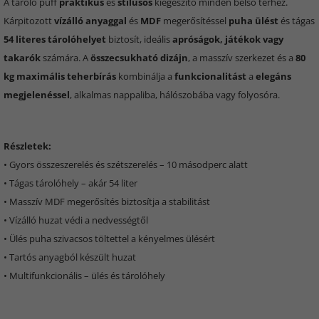
A tároló puff
praktikus
és
stílusos
kiegészítő minden belső térhez.
Kárpitozott
vízálló anyaggal
és
MDF
megerősítéssel
puha ülést
és tágas
54 literes tárolóhelyet
biztosít, ideális
apróságok, játékok vagy
takarók
számára. A
összecsukható dizájn
, a masszív szerkezet és a
80
kg maximális teherbírás
kombinálja a
funkcionalitást
a
elegáns
megjelenéssel
, alkalmas nappaliba, hálószobába vagy folyosóra.
Részletek:
• Gyors összeszerelés és szétszerelés – 10 másodperc alatt
• Tágas tárolóhely – akár 54 liter
• Masszív MDF megerősítés biztosítja a stabilitást
• Vízálló huzat védi a nedvességtől
• Ülés puha szivacsos töltettel a kényelmes ülésért
• Tartós anyagból készült huzat
• Multifunkcionális – ülés és tárolóhely