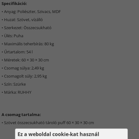
Specifikáció:
• Anyag: Poliészter, Szivacs, MDF
• Huzat: Szövet, vízálló
• Szerkezet: Összecsukható
• Ülés: Puha
• Maximális teherbírás: 80 kg
• Űrtartalom: 54 l
• Méretek: 60 × 30 × 30 cm
• Csomag súlya: 2,49 kg
• Csomagolt súly: 2,95 kg
• Szín: Szürke
• Márka: RUHHY
A csomag tartalma:
• Szövet összecsukható tároló puff 60 × 30 × 30 cm
Ez a weboldal cookie-kat használ