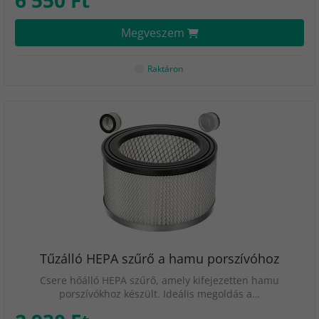
6 550 Ft
Megveszem
Raktáron
Tűzálló HEPA szűrő a hamu porszívóhoz
Csere hőálló HEPA szűrő, amely kifejezetten hamu
porszívókhoz készült. Ideális megoldás a…