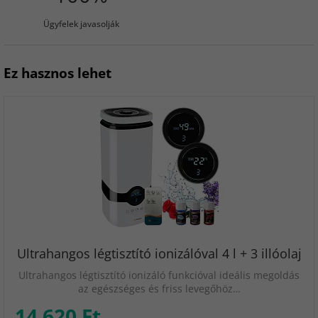
Ügyfelek javasolják
Ez hasznos lehet
Ultrahangos légtisztító ionizálóval 4 l + 3 illóolaj
Ultrahangos légtisztító ionizáló funkcióval ideális megoldás
az egészséges és friss levegőhöz…
14 620 Ft