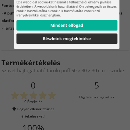
Ez a weboldal cookie-kat használ a felhasználói élmény javítása
Fontos információk:
érdekében. A weboldalunk használatával Ön beleegyezik az összes
cookie használatába a cookie-k használatára vonatkozó
•
A puff ülésre és apró tárgyak tárolására szolgál – nem alkalmas
irányelveinkkel összhangban.
platformnak vagy létrának
Mindent elfogad
• Tartsa be a maximális terhelhetőséget 80 kg
Részletek megtekintése
Termékértékelés
Szövet hajtogatható tároló puff 60 × 30 × 30 cm – szürke
0
5
Ügyfeleink megvették
0 Értékelés
Hogyan ellenőrizzük az
értékeléseket?
100%