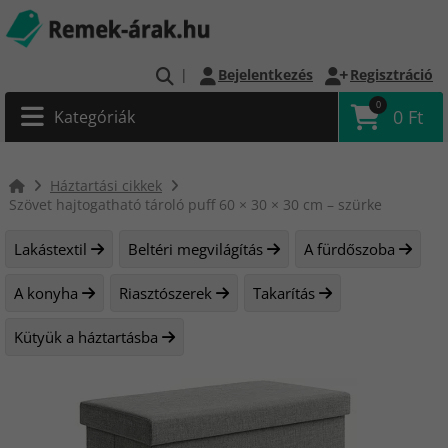
|
Bejelentkezés
Regisztráció
0
0 Ft
Kategóriák
Háztartási cikkek
Szövet hajtogatható tároló puff 60 × 30 × 30 cm – szürke
Lakástextil
Beltéri megvilágítás
A fürdőszoba
A konyha
Riasztószerek
Takarítás
Kütyük a háztartásba