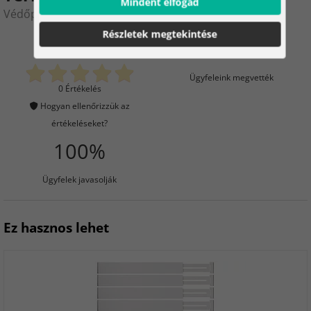
Mindent elfogad
Védőpárna szék alá 90x130 cm - tejes
Részletek megtekintése
0
5
Ügyfeleink megvették
0 Értékelés
Hogyan ellenőrizzük az
értékeléseket?
100%
Ügyfelek javasolják
Ez hasznos lehet