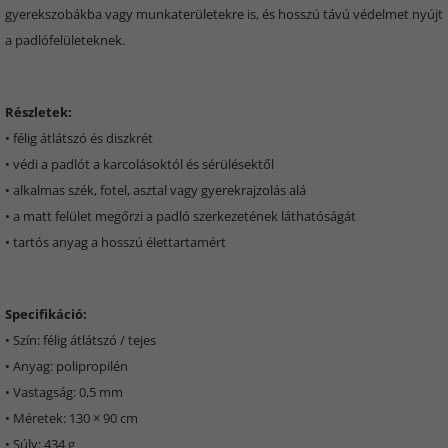
gyerekszobákba vagy munkaterületekre is, és hosszú távú védelmet nyújt
a padlófelületeknek.
Részletek:
• félig átlátszó és diszkrét
• védi a padlót a karcolásoktól és sérülésektől
• alkalmas szék, fotel, asztal vagy gyerekrajzolás alá
• a matt felület megőrzi a padló szerkezetének láthatóságát
• tartós anyag a hosszú élettartamért
Specifikáció:
• Szín: félig átlátszó / tejes
• Anyag: polipropilén
• Vastagság: 0,5 mm
• Méretek: 130 × 90 cm
• Súly: 434 g