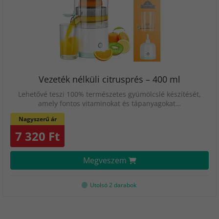
Vezeték nélküli citrusprés – 400 ml
Lehetővé teszi 100% természetes gyümölcslé készítését,
amely fontos vitaminokat és tápanyagokat…
Nagyszerű ár
7 320 Ft
Megveszem
Utolsó 2 darabok