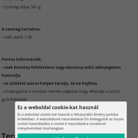
• Csomag súlya: 561 g
A csomag tartalma:
• szék alátét 1 db
Fontos információk:
•
csak kemény felületeken vagy alacsony szálú szőnyegeken
használja
•
az alátétet száraz helyen tárolja, és ne hajlítsa
• a hajtogatást a vonalak mentén végezze, hogy elkerülje a tartós
gyűrődéseket
Ez a weboldal cookie-kat használ
Ez a weboldal cookie-kat használ a felhasználói élmény javítása
érdekében. A weboldalunk használatával Ön beleegyezik az összes
cookie használatába a cookie-k használatára vonatkozó
irányelveinkkel összhangban.
Termékértékelés