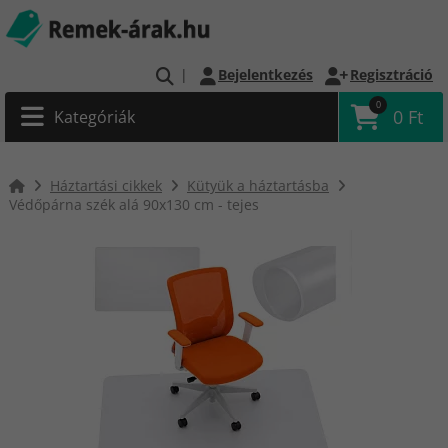
|
Bejelentkezés
Regisztráció
0
0 Ft
Kategóriák
Háztartási cikkek
Kütyük a háztartásba
Védőpárna szék alá 90x130 cm - tejes