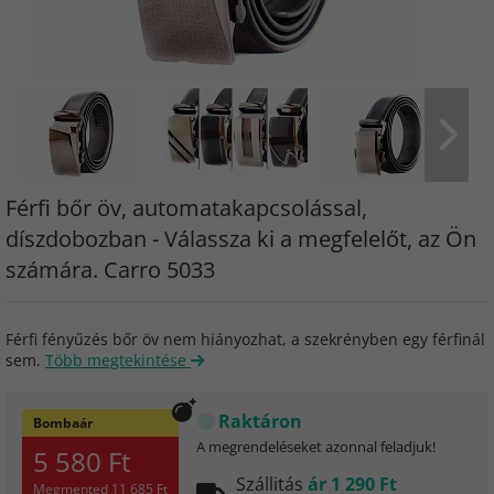
Férfi bőr öv, automatakapcsolással,
díszdobozban - Válassza ki a megfelelőt, az Ön
számára. Carro 5033
Férfi fényűzés bőr öv nem hiányozhat, a szekrényben egy férfinál
sem.
Több megtekintése
Raktáron
Bombaár
A megrendeléseket azonnal feladjuk!
5 580 Ft
Szállitás
ár 1 290 Ft
Megmented
11 685 Ft