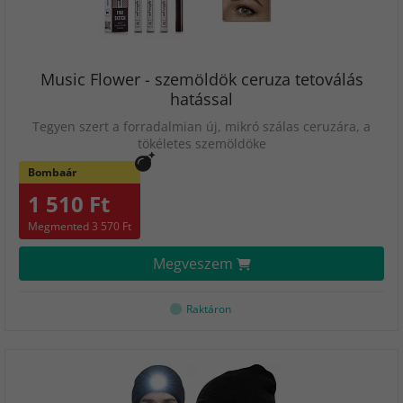
Music Flower - szemöldök ceruza tetoválás
hatással
Tegyen szert a forradalmian új, mikró szálas ceruzára, a
tökéletes szemöldöke
Bombaár
1 510 Ft
Megmented 3 570 Ft
Megveszem
Raktáron