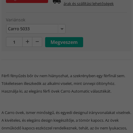
árak és szállítási lehetőségek
Variánsok
Carro 5033
Férfi fényűzés bőr öv nem hiányozhat, a szekrényben egy férfinál sem.
Tökéletesen illeszkedik az alkalmi viselet, mint ünnepi öltönyhöz.
Használja ki, az elegáns férfi övek Carro Automatic választékát.
A Carro övek, ismer minőségű, és egyedi designul irányvonalakat viselnek.
A kivételes, és elegáns design kiegészítője, a tömör kapocs. Az övek
önműködő kapocs eszközzel rendelkeznek, tehát, az öv nem lyukacsos,