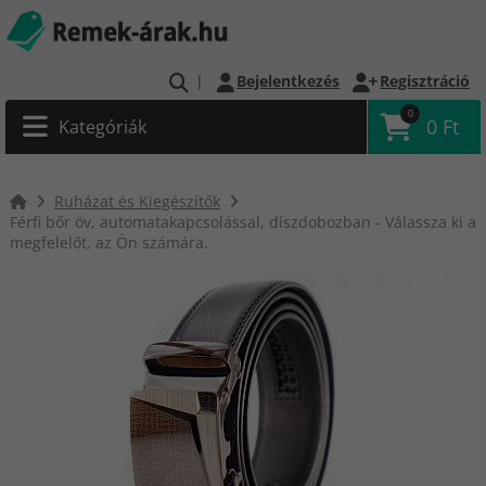
|
Bejelentkezés
Regisztráció
0
0 Ft
Kategóriák
Ruházat és Kiegészítők
Férfi bőr öv, automatakapcsolással, díszdobozban - Válassza ki a
megfelelőt, az Ön számára.