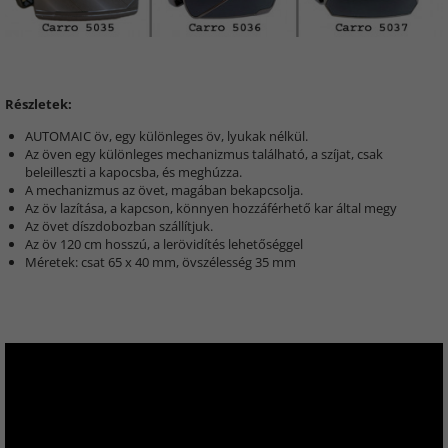
Részletek:
AUTOMAIC öv, egy különleges öv, lyukak nélkül.
Az öven egy különleges mechanizmus található, a szíjat, csak
beleilleszti a kapocsba, és meghúzza.
A mechanizmus az övet, magában bekapcsolja.
Az öv lazítása, a kapcson, könnyen hozzáférhető kar által megy
Az övet díszdobozban szállítjuk.
Az öv 120 cm hosszú, a lerövidítés lehetőséggel
Méretek: csat 65 x 40 mm, övszélesség 35 mm