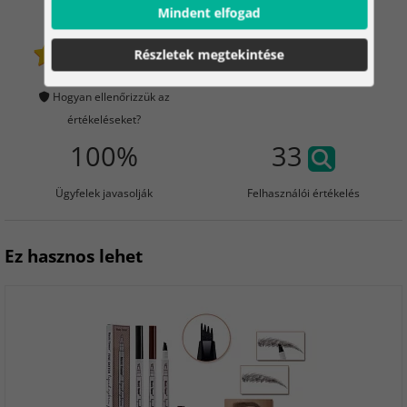
Mindent elfogad
5
1348
Részletek megtekintése
Ügyfeleink megvették
59 Értékelés
Hogyan ellenőrizzük az
értékeléseket?
100%
33
Ügyfelek javasolják
Felhasználói értékelés
Ez hasznos lehet