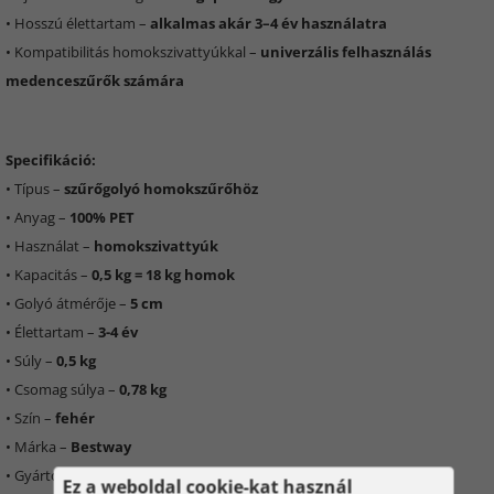
• Hosszú élettartam –
alkalmas akár 3–4 év használatra
• Kompatibilitás homokszivattyúkkal –
univerzális felhasználás
medenceszűrők számára
Specifikáció:
• Típus –
szűrőgolyó homokszűrőhöz
• Anyag –
100% PET
• Használat –
homokszivattyúk
• Kapacitás –
0,5 kg = 18 kg homok
• Golyó átmérője –
5 cm
• Élettartam –
3-4 év
• Súly –
0,5 kg
• Csomag súlya –
0,78 kg
• Szín –
fehér
• Márka –
Bestway
• Gyártói kód –
58475
Ez a weboldal cookie-kat használ