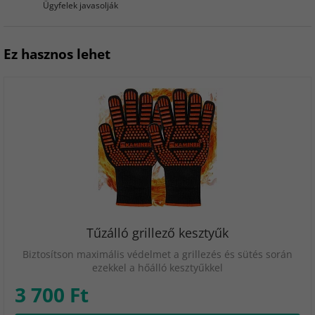
Ügyfelek javasolják
Ez hasznos lehet
Tűzálló grillező kesztyűk
Biztosítson maximális védelmet a grillezés és sütés során
ezekkel a hőálló kesztyűkkel
3 700 Ft