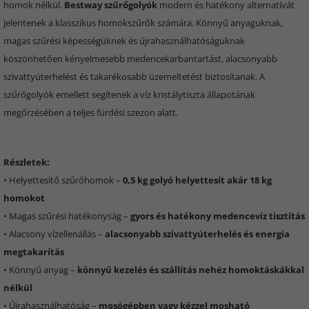
homok nélkül.
Bestway szűrőgolyók
modern és hatékony alternatívát
jelentenek a klasszikus homokszűrők számára. Könnyű anyaguknak,
magas szűrési képességüknek és újrahasználhatóságuknak
köszönhetően kényelmesebb medencekarbantartást, alacsonyabb
szivattyúterhelést és takarékosabb üzemeltetést biztosítanak. A
szűrőgolyók emellett segítenek a víz kristálytiszta állapotának
megőrzésében a teljes fürdési szezon alatt.
Részletek:
• Helyettesítő szűrőhomok –
0,5 kg golyó helyettesít akár 18 kg
homokot
• Magas szűrési hatékonyság –
gyors és hatékony medencevíz tisztítás
• Alacsony vízellenállás –
alacsonyabb szivattyúterhelés és energia
megtakarítás
• Könnyű anyag –
könnyű kezelés és szállítás nehéz homoktáskákkal
nélkül
• Újrahasználhatóság –
mosógépben vagy kézzel mosható