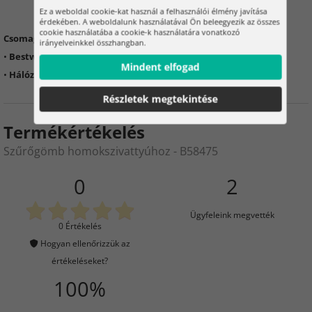
Ez a weboldal cookie-kat használ a felhasználói élmény javítása
érdekében. A weboldalunk használatával Ön beleegyezik az összes
cookie használatába a cookie-k használatára vonatkozó
Csomag tartalma:
irányelveinkkel összhangban.
•
Bestway szűrőgolyó 0,5 kg
Mindent elfogad
•
Hálózsák mosáshoz és karbantartáshoz
Részletek megtekintése
Termékértékelés
Szűrőgömb homokszivattyúhoz - B58475
0
2
Ügyfeleink megvették
0 Értékelés
Hogyan ellenőrizzük az
értékeléseket?
100%