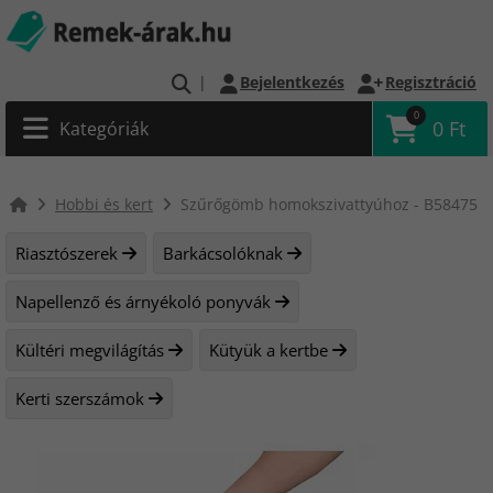
|
Bejelentkezés
Regisztráció
0
0 Ft
Kategóriák
Hobbi és kert
Szűrőgömb homokszivattyúhoz - B58475
Riasztószerek
Barkácsolóknak
Napellenző és árnyékoló ponyvák
Kültéri megvilágítás
Kütyük a kertbe
Kerti szerszámok