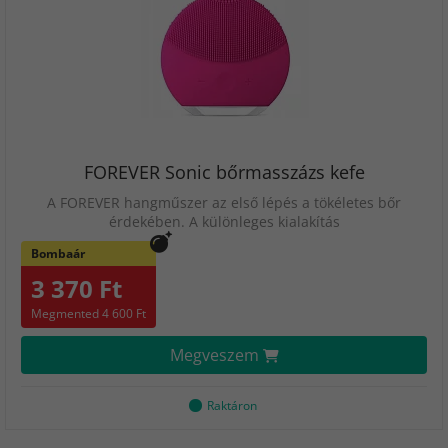
FOREVER Sonic bőrmasszázs kefe
A FOREVER hangműszer az első lépés a tökéletes bőr
érdekében. A különleges kialakítás
Bombaár
3 370 Ft
Megmented 4 600 Ft
Megveszem
Raktáron