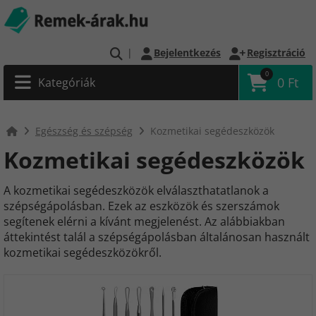
|
Bejelentkezés
Regisztráció
0
0 Ft
Kategóriák
Egészség és szépség
Kozmetikai segédeszközök
Kozmetikai segédeszközök
A kozmetikai segédeszközök elválaszthatatlanok a
szépségápolásban. Ezek az eszközök és szerszámok
segítenek elérni a kívánt megjelenést. Az alábbiakban
áttekintést talál a szépségápolásban általánosan használt
kozmetikai segédeszközökről.