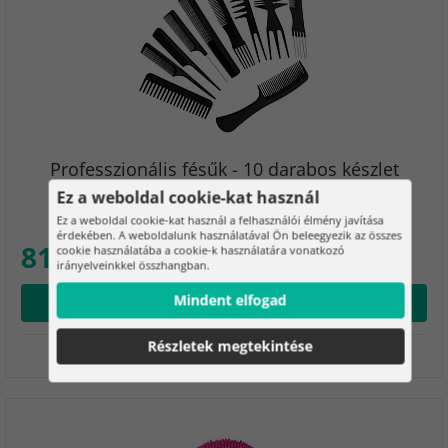
Professzionális fésűk - 10 darabos készlet
Ez a weboldal cookie-kat használ
A professzionális fésűk praktikus készlete ideális a
fodrászszalonban való használatra.
Ez a weboldal cookie-kat használ a felhasználói élmény javítása
érdekében. A weboldalunk használatával Ön beleegyezik az összes
810 Ft
cookie használatába a cookie-k használatára vonatkozó
irányelveinkkel összhangban.
Mindent elfogad
Megveszem
Részletek megtekintése
Raktáron